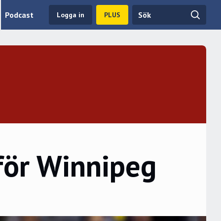
Podcast
Logga in
PLUS
för Winnipeg