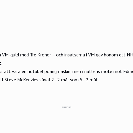
 VM-guld med Tre Kronor – och insatserna i VM gav honom ett NHL-
t.
 för att vara en notabel poängmaskin, men i nattens möte mot Edm
till Steve McKenzies såväl 2–2 mål som 5–2 mål.
ANNONS