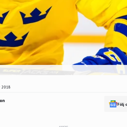
r 2018
son
Följ 
ANNONS