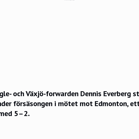
gle- och Växjö-forwarden Dennis Everberg st
nder försäsongen i mötet mot Edmonton, e
 med 5–2.