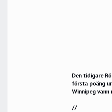
Den tidigare Rö
första poäng u
Winnipeg vann
//