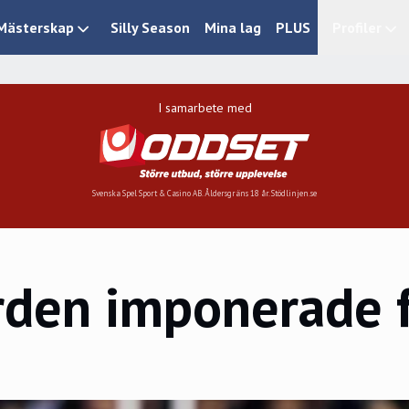
Mästerskap
Silly Season
Mina lag
PLUS
Profiler
I samarbete med
Svenska Spel Sport & Casino AB. Åldersgräns 18 år. Stödlinjen.se
rden imponerade 