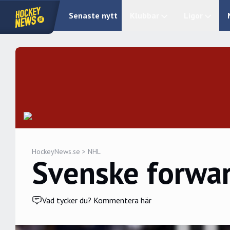
Senaste nytt
Klubbar
Ligor
HockeyNews.se
>
NHL
Svenske forwa
Vad tycker du? Kommentera här