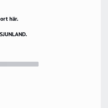
rt här.
VSJUNLAND.