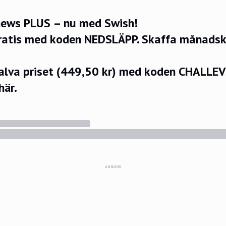
ews PLUS – nu med Swish!
ratis med koden NEDSLÄPP.
Skaffa månadsko
halva priset (449,50 kr) med koden CHALLE
här.
ANNONS