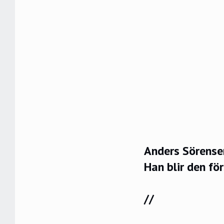
Anders Sörensen
Han blir den fö
//