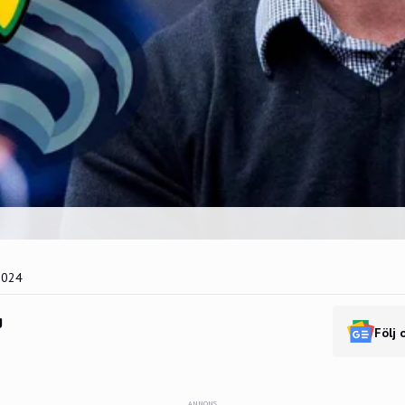
2024
g
Följ 
ANNONS