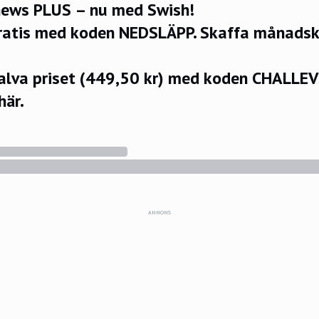
ews PLUS – nu med Swish!
ratis med koden NEDSLÄPP.
Skaffa månadsko
halva priset (449,50 kr) med koden CHALLE
här.
ANNONS