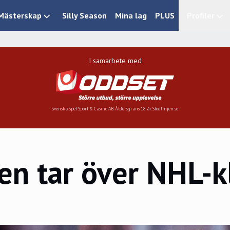
Mästerskap
Silly Season
Mina lag
PLUS
Profiler
I samarbete med
Svenska Spel Sport & Casino AB. Åldersgräns 18 år. Stödlinjen.se
en tar över NHL-