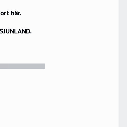
rt här.
VSJUNLAND.