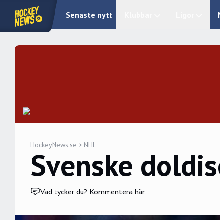
Senaste nytt
Klubbar
Ligor
HockeyNews.se
>
NHL
Svenske doldis
Vad tycker du? Kommentera här