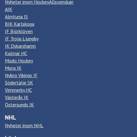
Nyheter inom HockeyAllsvenskan
AIK
Almtuna IS
BIK Karlskoga
IF Björklöven
IF Troja-Ljungby
IK Oskarshamn
Kalmar HC
Modo Hockey
Mora IK
Nybro Vikings IF
Södertälje SK
Vimmerby HC
Västerås IK
Östersunds IK
NHL
Nyheter inom NHL