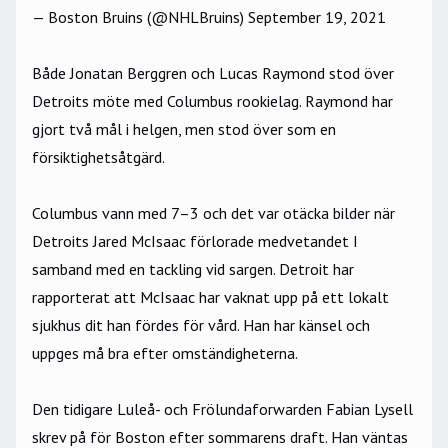
— Boston Bruins (@NHLBruins)
September 19, 2021
Både Jonatan Berggren och Lucas Raymond stod över
Detroits möte med Columbus rookielag. Raymond har
gjort två mål i helgen, men stod över som en
försiktighetsåtgärd.
Columbus vann med 7–3 och det var otäcka bilder när
Detroits Jared McIsaac förlorade medvetandet I
samband med en tackling vid sargen. Detroit har
rapporterat att McIsaac har vaknat upp på ett lokalt
sjukhus dit han fördes för vård. Han har känsel och
uppges må bra efter omständigheterna.
Den tidigare Luleå- och Frölundaforwarden Fabian Lysell
skrev på för Boston efter sommarens draft. Han väntas