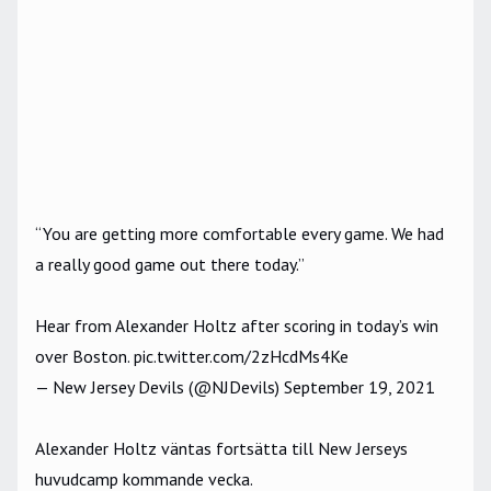
“You are getting more comfortable every game. We had
a really good game out there today.”
Hear from Alexander Holtz after scoring in today’s win
over Boston.
pic.twitter.com/2zHcdMs4Ke
— New Jersey Devils (@NJDevils)
September 19, 2021
Alexander Holtz väntas fortsätta till New Jerseys
huvudcamp kommande vecka.