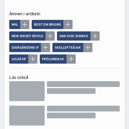
Ämnen i artikeln
NHL
BOSTON BRUINS
NEW JERSEY DEVILS
SAN JOSE SHARKS
DJURGÅRDENS IF
SKELLEFTEÅ AIK
LULEÅ HF
FRÖLUNDA HC
Läs också