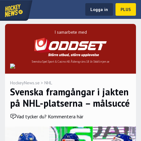
Logga in
PLUS
I samarbete med
Svenska Spel Sport & Casino AB. Åldersgräns 18 år. Stödlinjen.se
HockeyNews.se
>
NHL
Svenska framgångar i jakten
på NHL-platserna – målsuccé
Vad tycker du? Kommentera här