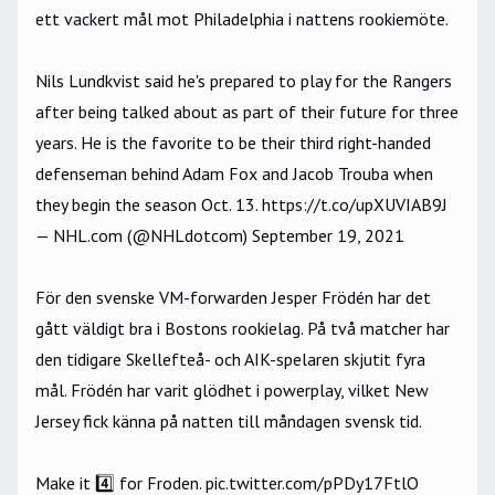
ett vackert mål mot Philadelphia i nattens rookiemöte.
Nils Lundkvist said he's prepared to play for the Rangers
after being talked about as part of their future for three
years. He is the favorite to be their third right-handed
defenseman behind Adam Fox and Jacob Trouba when
they begin the season Oct. 13.
https://t.co/upXUVIAB9J
— NHL.com (@NHLdotcom)
September 19, 2021
För den svenske VM-forwarden Jesper Frödén har det
gått väldigt bra i Bostons rookielag. På två matcher har
den tidigare Skellefteå- och AIK-spelaren skjutit fyra
mål. Frödén har varit glödhet i powerplay, vilket New
Jersey fick känna på natten till måndagen svensk tid.
Make it 4️⃣ for Froden.
pic.twitter.com/pPDy17FtlO