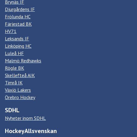
Brynäs IF
Djurgårdens IF
Frölunda HC
Färjestad BK
HV71
Leksands IF
Linköping HC
Luleå HF
Malmö Redhawks
Rögle BK
Skellefteå AIK
Timrå IK
Växjö Lakers
Örebro Hockey
SDHL
Nyheter inom SDHL
HockeyAllsvenskan