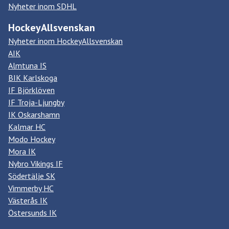
Nyheter inom SDHL
HockeyAllsvenskan
Nyheter inom HockeyAllsvenskan
AIK
Almtuna IS
BIK Karlskoga
IF Björklöven
IF Troja-Ljungby
IK Oskarshamn
Kalmar HC
Modo Hockey
Mora IK
Nybro Vikings IF
Södertälje SK
Vimmerby HC
Västerås IK
Östersunds IK