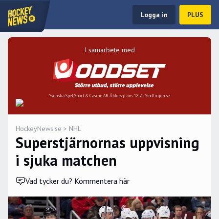
Logga in
PLUS
I samarbete med
Svenska Spel Sport & Casino AB. Åldersgräns 18 år. Stödlinjen.se
HockeyNews.se
>
NHL
Superstjärnornas uppvisning
i sjuka matchen
Vad tycker du? Kommentera här