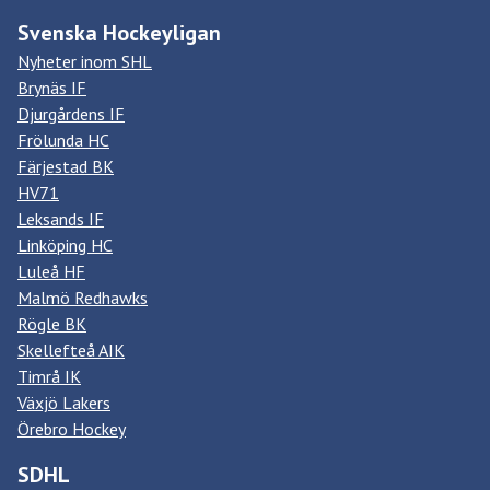
Svenska Hockeyligan
Nyheter inom SHL
Brynäs IF
Djurgårdens IF
Frölunda HC
Färjestad BK
HV71
Leksands IF
Linköping HC
Luleå HF
Malmö Redhawks
Rögle BK
Skellefteå AIK
Timrå IK
Växjö Lakers
Örebro Hockey
SDHL