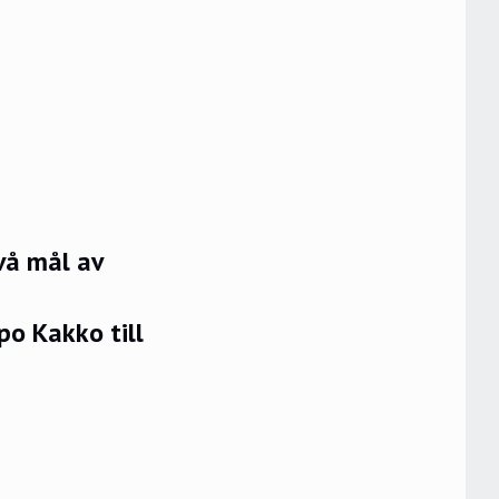
vå mål av
po Kakko till