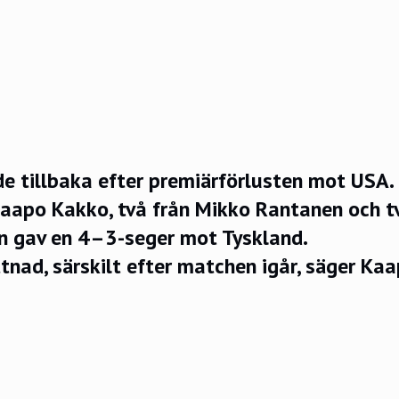
e tillbaka efter premiärförlusten mot USA.
Kaapo Kakko, två från Mikko Rantanen och t
n gav en 4–3-seger mot Tyskland.
ttnad, särskilt efter matchen igår, säger Kaa