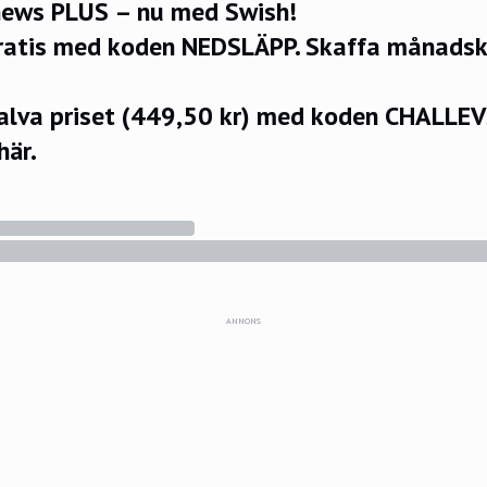
ews PLUS – nu med Swish!
ratis med koden NEDSLÄPP.
Skaffa månadsko
halva priset (449,50 kr) med koden CHALLE
här.
ANNONS