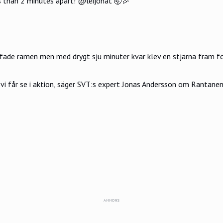
s than 2 minutes apart!
@leijonat
🤯🎉
äffade ramen men med drygt sju minuter kvar klev en stjärna fram f
 vi får se i aktion, säger SVT:s expert Jonas Andersson om Rantane
ANNONS