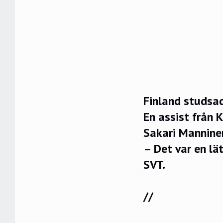
Finland studsad
En assist från 
Sakari Mannine
– Det var en lä
SVT.
//