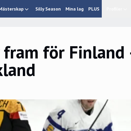
Mästerskap
Silly Season
Mina lag
PLUS
Profiler
 fram för Finland
kland