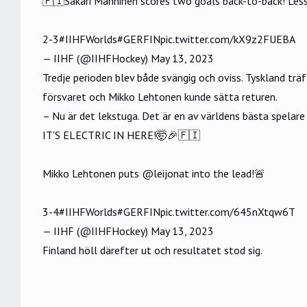
🇫🇮Sakari Manninen scores two goals back-to-back! Les
2-3
#IIHFWorlds
#GERFIN
pic.twitter.com/kX9z2FUEBA
— IIHF (@IIHFHockey)
May 13, 2023
Tredje perioden blev både svängig och oviss. Tyskland tr
försvaret och Mikko Lehtonen kunde sätta returen.
– Nu är det lekstuga. Det är en av världens bästa spelare
IT'S ELECTRIC IN HERE!🤯🎉🇫🇮
Mikko Lehtonen puts
@leijonat
into the lead!🚨
3-4
#IIHFWorlds
#GERFIN
pic.twitter.com/645nXtqw6T
— IIHF (@IIHFHockey)
May 13, 2023
Finland höll därefter ut och resultatet stod sig.