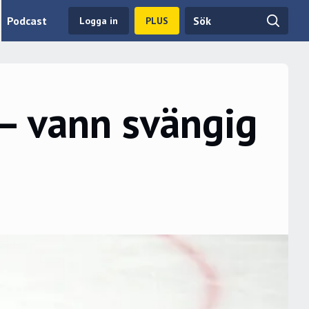
Podcast
Logga in
PLUS
 – vann svängig