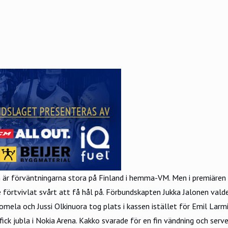
r förväntningarna stora på Finland i hemma-VM. Men i premiären 
örtvivlat svårt att få hål på. Förbundskapten Jukka Jalonen valde 
mela och Jussi Olkinuora tog plats i kassen istället för Emil Larm
 fick jubla i Nokia Arena. Kakko svarade för en fin vändning och se