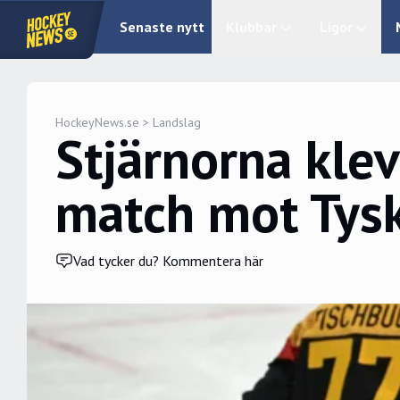
Senaste nytt
Klubbar
Ligor
HockeyNews.se
>
Landslag
Stjärnorna klev
match mot Tys
Vad tycker du? Kommentera här