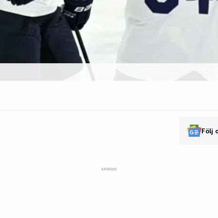
Följ 
ANNONS