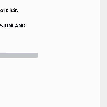
rt här.
VSJUNLAND.