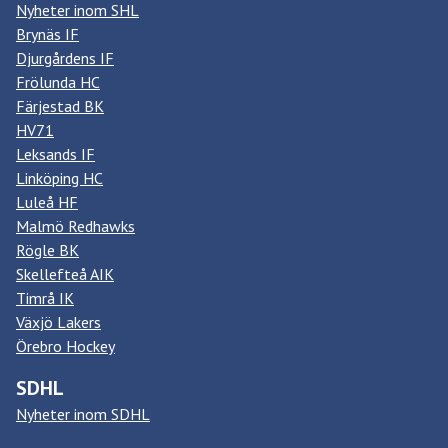
Nyheter inom SHL
Brynäs IF
Djurgårdens IF
Frölunda HC
Färjestad BK
HV71
Leksands IF
Linköping HC
Luleå HF
Malmö Redhawks
Rögle BK
Skellefteå AIK
Timrå IK
Växjö Lakers
Örebro Hockey
SDHL
Nyheter inom SDHL