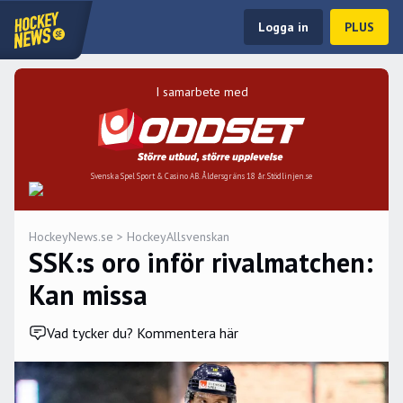
Logga in
PLUS
I samarbete med
Svenska Spel Sport & Casino AB. Åldersgräns 18 år. Stödlinjen.se
HockeyNews.se
>
HockeyAllsvenskan
SSK:s oro inför rivalmatchen:
Kan missa
Vad tycker du? Kommentera här