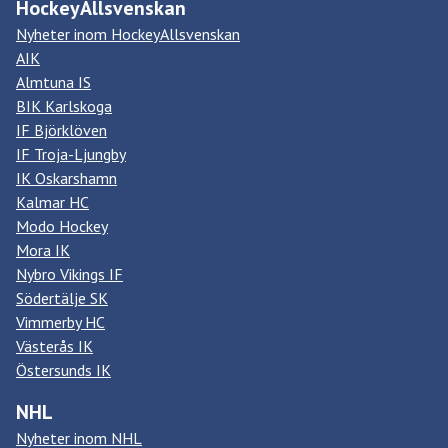
HockeyAllsvenskan
Nyheter inom HockeyAllsvenskan
AIK
Almtuna IS
BIK Karlskoga
IF Björklöven
IF Troja-Ljungby
IK Oskarshamn
Kalmar HC
Modo Hockey
Mora IK
Nybro Vikings IF
Södertälje SK
Vimmerby HC
Västerås IK
Östersunds IK
NHL
Nyheter inom NHL