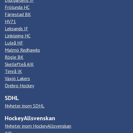
Frölunda HC
Färjestad BK
HV71
Leksands IF
Linköping HC
Luleå HF
Malmö Redhawks
Rögle BK
Skellefteå AIK
Timrå IK
Växjö Lakers
Örebro Hockey
SDHL
Nyheter inom SDHL
HockeyAllsvenskan
Nyheter inom HockeyAllsvenskan
AIK