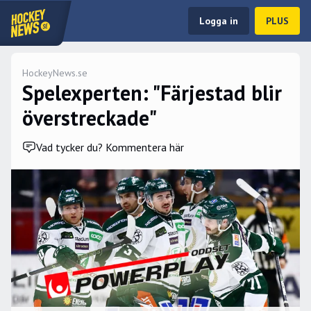
Logga in
PLUS
HockeyNews.se
Spelexperten: "Färjestad blir
överstreckade"
Vad tycker du? Kommentera här