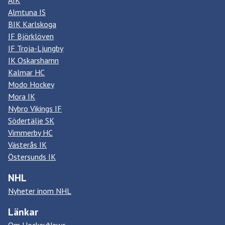
Almtuna IS
BIK Karlskoga
IF Björklöven
IF Troja-Ljungby
IK Oskarshamn
Kalmar HC
Modo Hockey
Mora IK
Nybro Vikings IF
Södertälje SK
Vimmerby HC
Västerås IK
Östersunds IK
NHL
Nyheter inom NHL
Länkar
Om HockeyNews