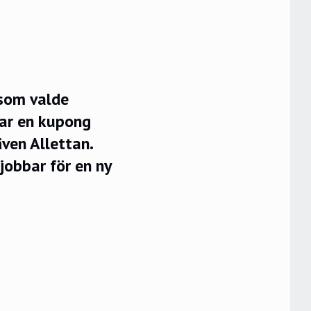
 som valde
tar en kupong
även Allettan.
 jobbar för en ny