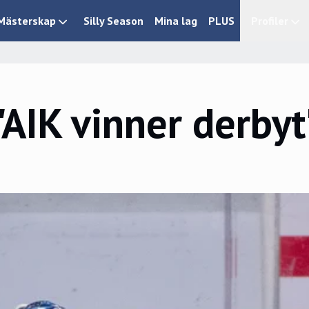
Mästerskap
Silly Season
Mina lag
PLUS
Profiler
"AIK vinner derbyt