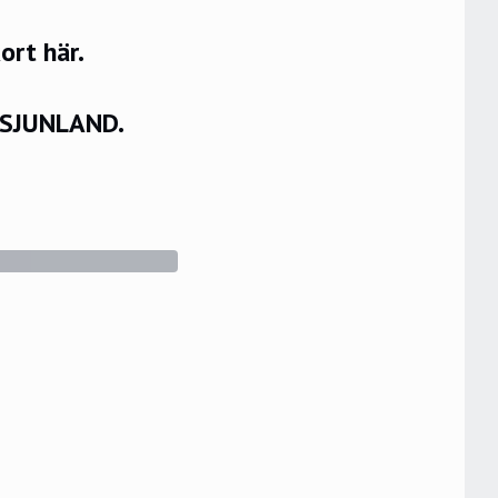
rt här.
VSJUNLAND.