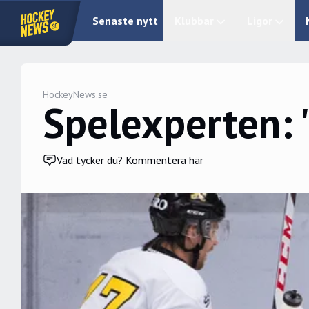
Senaste nytt
Klubbar
Ligor
HockeyNews.se
Spelexperten: 
Vad tycker du? Kommentera här