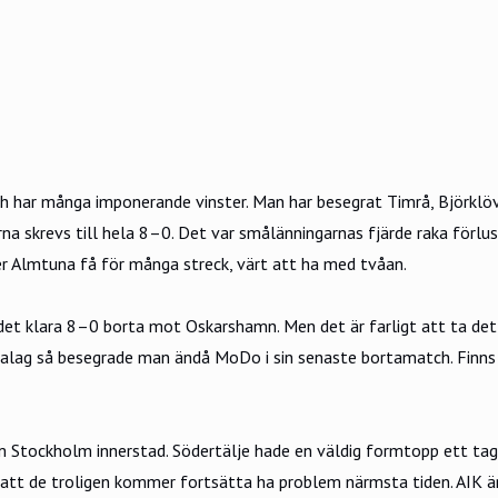
och har många imponerande vinster. Man har besegrat Timrå, Björk
na skrevs till hela 8–0. Det var smålänningarnas fjärde raka förlus
er Almtuna få för många streck, värt att ha med tvåan.
t klara 8–0 borta mot Oskarshamn. Men det är farligt att ta det s
alag så besegrade man ändå MoDo i sin senaste bortamatch. Finns e
om Stockholm innerstad. Södertälje hade en väldig formtopp ett tag
d att de troligen kommer fortsätta ha problem närmsta tiden. AIK ä