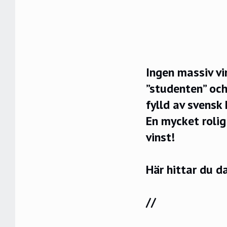
Ingen massiv vin
”studenten” och
fylld av svensk
En mycket rolig 
vinst!
Här hittar du d
//