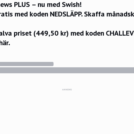
ews PLUS – nu med Swish!
ratis med koden NEDSLÄPP.
Skaffa månadsko
halva priset (449,50 kr) med koden CHALLE
här.
ANNONS