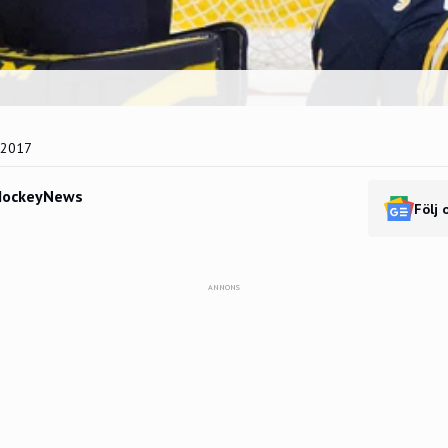
 2017
HockeyNews
Följ 
ANNONS