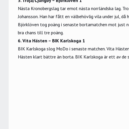
5. Troja/Ljungby – Björklöven 1
Nästa Kronobergslag tar emot nästa norrländska lag. Tro
Johansson. Han har fått en välbehövlig vila under jul, 
Björklöven tog poäng i senaste bortamatchen mot just näm
bra chans till tre poäng.
6. Vita Hästen – BIK Karlskoga 1
BIK Karlskoga slog MoDo i senaste matchen. Vita Hästen
Hästen klart bättre än borta. BIK Karlskoga är ett av de s