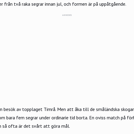
er från två raka segrar innan jul, och formen är på uppåtgående.
ANNONS
man besök av topplaget Timrå. Men att åka till de småländska skogarn
 bara fem segrar under ordinarie tid borta. En oviss match på för
en så ofta är det svårt att göra mål.