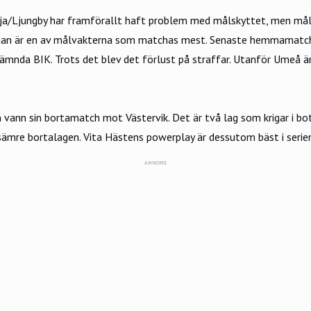
ja/Ljungby har framförallt haft problem med målskyttet, men målv
då han är en av målvakterna som matchas mest. Senaste hemmamatch
nda BIK. Trots det blev det förlust på straffar. Utanför Umeå är d
 vann sin bortamatch mot Västervik. Det är två lag som krigar i 
ämre bortalagen. Vita Hästens powerplay är dessutom bäst i serien, 
ANNONS