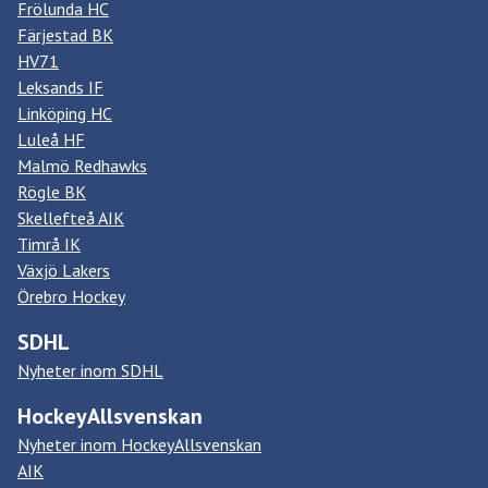
Frölunda HC
Färjestad BK
HV71
Leksands IF
Linköping HC
Luleå HF
Malmö Redhawks
Rögle BK
Skellefteå AIK
Timrå IK
Växjö Lakers
Örebro Hockey
SDHL
Nyheter inom SDHL
HockeyAllsvenskan
Nyheter inom HockeyAllsvenskan
AIK