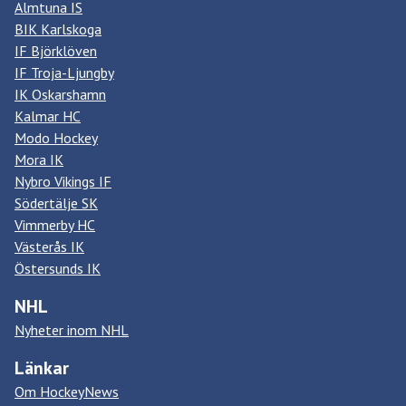
Almtuna IS
BIK Karlskoga
IF Björklöven
IF Troja-Ljungby
IK Oskarshamn
Kalmar HC
Modo Hockey
Mora IK
Nybro Vikings IF
Södertälje SK
Vimmerby HC
Västerås IK
Östersunds IK
NHL
Nyheter inom NHL
Länkar
Om HockeyNews