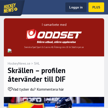
Logga in
PLUS
I samarbete med
Svenska Spel Sport & Casino AB. Åldersgräns 18 år. Stödlinjen.se
HockeyNews.se
>
SHL
Skrällen – profilen
återvänder till DIF
Vad tycker du? Kommentera här