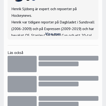
Henrik Sjöberg är expert och repoerter på
Hockeynews.
Henrik var tidigare reporter på Dagbladet i Sundsvall
(2006-2009) och på Expressen (2009-2019) och har
Visa mer
bevakat OS, Stanley Cup, World Cup och ett 20-tal
VM- och JVM-turneringar som utsänd reporter.
Största hockeyminne: Har vunnit tekningar mot Igor
Läs också
Larionov under gästspelet i Hockeyettan 2006.