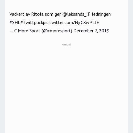
Vackert av Ritola som ger
@leksands_IF
ledningen
#SHL
#Twittpuck
pic.twitter.com/NjrCXwPLJE
— C More Sport (@cmoresport)
December 7, 2019