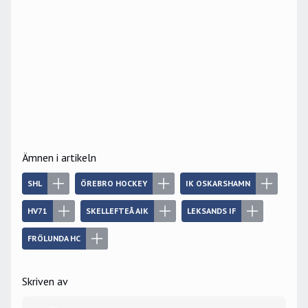
Ämnen i artikeln
SHL
ÖREBRO HOCKEY
IK OSKARSHAMN
HV71
SKELLEFTEÅ AIK
LEKSANDS IF
FRÖLUNDA HC
Skriven av