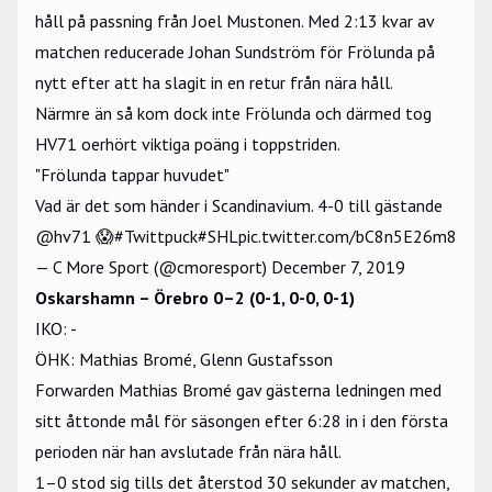
håll på passning från Joel Mustonen. Med 2:13 kvar av
matchen reducerade Johan Sundström för Frölunda på
nytt efter att ha slagit in en retur från nära håll.
Närmre än så kom dock inte Frölunda och därmed tog
HV71 oerhört viktiga poäng i toppstriden.
"Frölunda tappar huvudet"
Vad är det som händer i Scandinavium. 4-0 till gästande
@hv71
😱
#Twittpuck
#SHL
pic.twitter.com/bC8n5E26m8
— C More Sport (@cmoresport)
December 7, 2019
Oskarshamn – Örebro 0–2 (0-1, 0-0, 0-1)
IKO: -
ÖHK: Mathias Bromé, Glenn Gustafsson
Forwarden Mathias Bromé gav gästerna ledningen med
sitt åttonde mål för säsongen efter 6:28 in i den första
perioden när han avslutade från nära håll.
1–0 stod sig tills det återstod 30 sekunder av matchen,