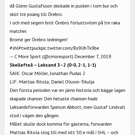
då Glenn Gustafsson skickade in pucken i tom bur och
sköt tre poäng till Örebro.
I och med segern bröt Örebro förlustsviten på tre raka
matcher.
Bromé ger Örebro ledningen!
#shl
#twittpuck
pic.twitter.com/Bs9UhTk9be
— C More Sport (@cmoresport)
December 7, 2019
Skellefteå – Leksand 3–2 (0-0, 2-1, 1-1)
SAIK: Oscar Möller, Jonathan Pudas 2
LIF: Mattias Ritola, Daniel Olsson-Trkulja
Den första perioden var en jämn historia och bägge lagen
skapade chanser. Den hetaste chansen hade
Leksandsforwarden Spencer Abbott, men Gustaf Lindvall
stod i vägen den gången.
Målet skulle dock komma för gästerna, forwarden
Mattias Ritola slog till med sitt 50:e mål i SHL – och