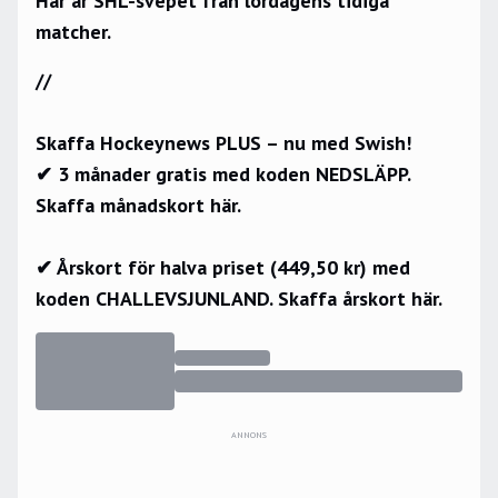
Här är SHL-svepet från lördagens tidiga
matcher.
//
Skaffa Hockeynews PLUS – nu med Swish!
✔ 3 månader gratis med koden NEDSLÄPP.
Skaffa månadskort här.
✔ Årskort för halva priset (449,50 kr) med
koden CHALLEVSJUNLAND.
Skaffa årskort här.
ANNONS