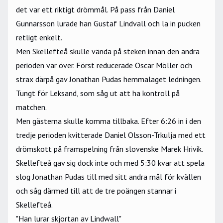
det var ett riktigt drömmål. På pass från Daniel
Gunnarsson lurade han Gustaf Lindvall och la in pucken
retligt enkelt.
Men Skellefteå skulle vända på steken innan den andra
perioden var över. Först reducerade Oscar Möller och
strax därpå gav Jonathan Pudas hemmalaget ledningen.
Tungt för Leksand, som såg ut att ha kontroll på
matchen.
Men gästerna skulle komma tillbaka. Efter 6:26 in i den
tredje perioden kvitterade Daniel Olsson-Trkulja med ett
drömskott på framspelning från slovenske Marek Hrivik.
Skellefteå gav sig dock inte och med 5:30 kvar att spela
slog Jonathan Pudas till med sitt andra mål för kvällen
och såg därmed till att de tre poängen stannar i
Skellefteå.
"Han lurar skjortan av Lindwall"