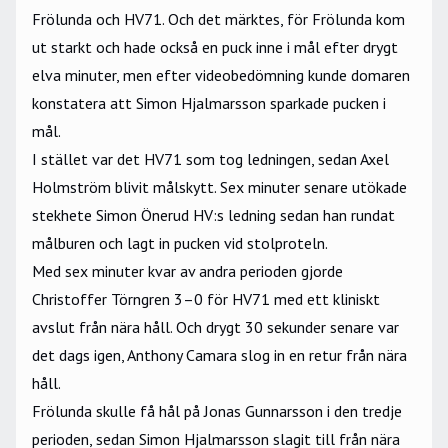
Frölunda och HV71. Och det märktes, för Frölunda kom
ut starkt och hade också en puck inne i mål efter drygt
elva minuter, men efter videobedömning kunde domaren
konstatera att Simon Hjalmarsson sparkade pucken i
mål.
I stället var det HV71 som tog ledningen, sedan Axel
Holmström blivit målskytt. Sex minuter senare utökade
stekhete Simon Önerud HV:s ledning
sedan han rundat
målburen och lagt in pucken vid stolproteln.
Med sex minuter kvar av andra perioden gjorde
Christoffer Törngren 3–0 för HV71 med ett kliniskt
avslut från nära håll. Och drygt 30 sekunder senare var
det dags igen, Anthony Camara slog in en retur från nära
håll.
Frölunda skulle få hål på Jonas Gunnarsson i den tredje
perioden, sedan Simon Hjalmarsson slagit till från nära