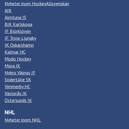
Nyheter inom HockeyAllsvenskan
AIK
Almtuna IS
BIK Karlskoga
IF Björklöven
IF Troja-Ljungby
IK Oskarshamn
Kalmar HC
Modo Hockey
Mora IK
Nybro Vikings IF
Södertälje SK
Vimmerby HC
Västerås IK
Östersunds IK
NHL
Nyheter inom NHL