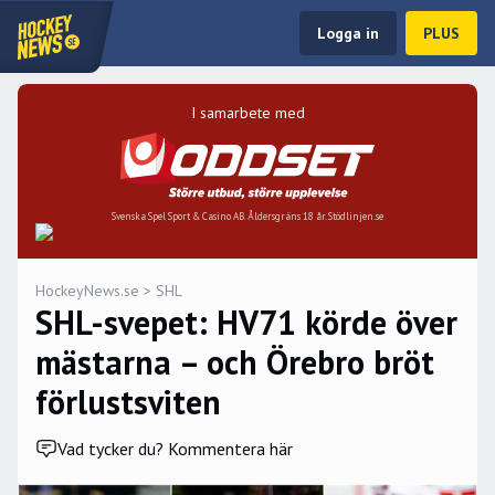
Logga in
PLUS
I samarbete med
Svenska Spel Sport & Casino AB. Åldersgräns 18 år. Stödlinjen.se
HockeyNews.se
>
SHL
SHL-svepet: HV71 körde över
mästarna – och Örebro bröt
förlustsviten
Vad tycker du? Kommentera här