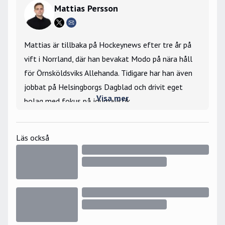
Mattias Persson
Mattias är tillbaka på Hockeynews efter tre år på
vift i Norrland, där han bevakat Modo på nära håll
för Örnsköldsviks Allehanda. Tidigare har han även
jobbat på Helsingborgs Dagblad och drivit eget
Visa mer
bolag med fokus på journalistik.
Stort intresse för silly season och lägger stort
fokus på att berätta om mer än det som händer ute
Läs också
på isen. Bevakade Hockey-VM 2019 på plats i
Bratislava samt JVM 2025 i Ottawa för
Hockeynews räkning.
Största hockeyminne: Nicklas Lidströms OS-
avgörande 2006.