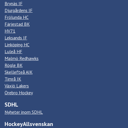
Brynäs IF
Djurgårdens IF
Frölunda HC
Färjestad BK
HV71
Leksands IF
Linköping HC
Luleå HF
Malmö Redhawks
Rögle BK
Skellefteå AIK
Timrå IK
Växjö Lakers
Örebro Hockey
SDHL
Nyheter inom SDHL
HockeyAllsvenskan