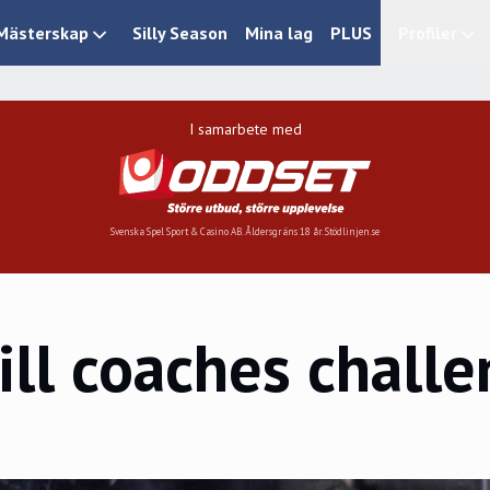
Mästerskap
Silly Season
Mina lag
PLUS
Profiler
I samarbete med
Svenska Spel Sport & Casino AB. Åldersgräns 18 år. Stödlinjen.se
ill coaches chall