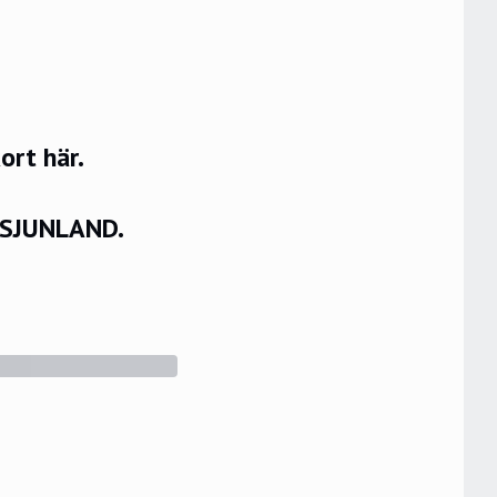
rt här.
VSJUNLAND.