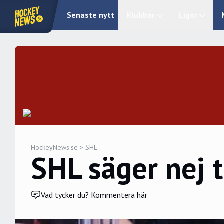
Senaste nytt
Klubbar
Ligor
HockeyNews.se
>
SHL
SHL säger nej t
Vad tycker du? Kommentera här