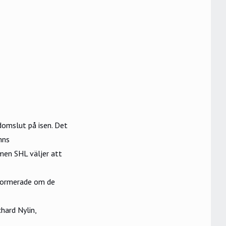
domslut på isen. Det
nns
 men
SHL
väljer att
nformerade om de
hard Nylin,