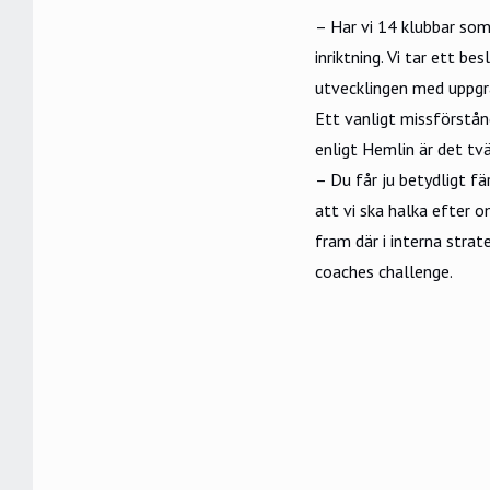
– Har vi 14 klubbar som 
inriktning. Vi tar ett b
utvecklingen med uppgra
Ett vanligt missförstånd
enligt Hemlin är det tv
– Du får ju betydligt fä
att vi ska halka efter o
fram där i interna stra
coaches challenge.