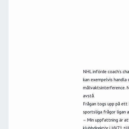
NHL införde coach’s cha
kan exempelvis handla 
målvaktsinterference. 
avstå.
Frågan togs upp på ett
sportsliga frågor ligan 
– Min uppfattning är att
klubbdirektör i HV71 til