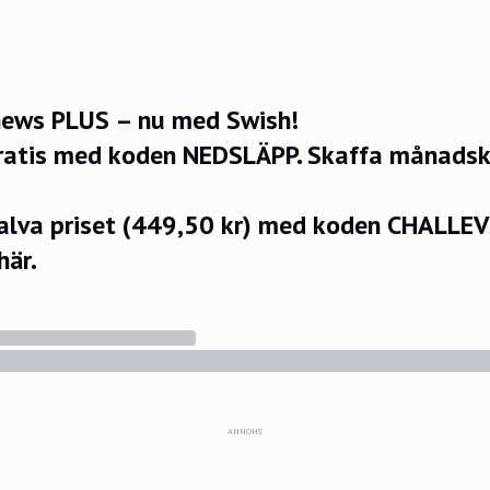
ews PLUS – nu med Swish!
ratis med koden NEDSLÄPP.
Skaffa månadsko
halva priset (449,50 kr) med koden CHALLE
här.
ANNONS