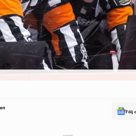
son
Följ 
ANNONS