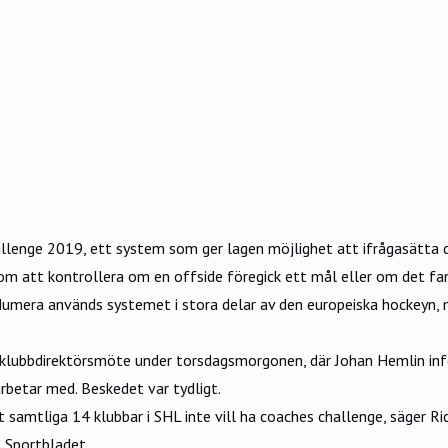
llenge 2019, ett system som ger lagen möjlighet att ifrågasätta 
om att kontrollera om en offside föregick ett mål eller om det fa
Numera används systemet i stora delar av den europeiska hockeyn,
 klubbdirektörsmöte under torsdagsmorgonen, där Johan Hemlin i
arbetar med. Beskedet var tydligt.
 samtliga 14 klubbar i SHL inte vill ha coaches challenge, säger Ric
l Sportbladet.