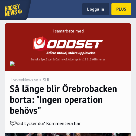
Logga in
PLUS
I samarbete med
Svenska Spel Sport & Casino AB. Åldersgräns 18 år. Stödlinjen.se
HockeyNews.se
>
SHL
Så länge blir Örebrobacken
borta: "Ingen operation
behövs"
Vad tycker du? Kommentera här