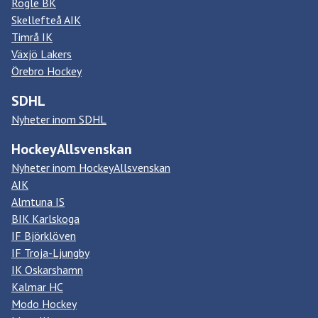
Rögle BK
Skellefteå AIK
Timrå IK
Växjö Lakers
Örebro Hockey
SDHL
Nyheter inom SDHL
HockeyAllsvenskan
Nyheter inom HockeyAllsvenskan
AIK
Almtuna IS
BIK Karlskoga
IF Björklöven
IF Troja-Ljungby
IK Oskarshamn
Kalmar HC
Modo Hockey