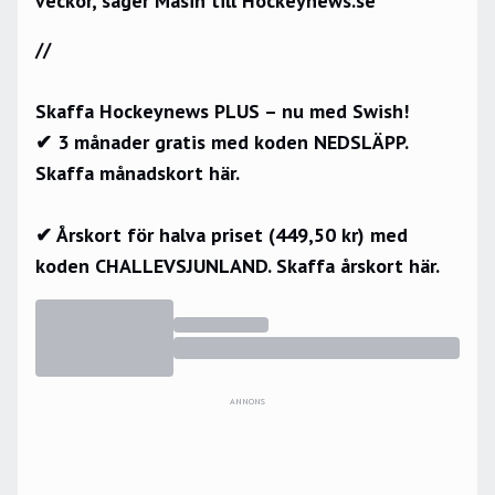
veckor, säger Masih till Hockeynews.se
//
Skaffa Hockeynews PLUS – nu med Swish!
✔ 3 månader gratis med koden NEDSLÄPP.
Skaffa månadskort här.
✔ Årskort för halva priset (449,50 kr) med
koden CHALLEVSJUNLAND.
Skaffa årskort här.
ANNONS