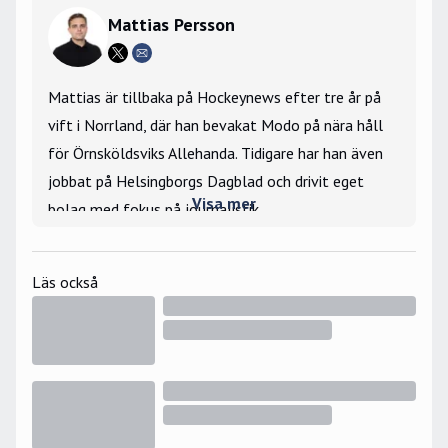
Mattias Persson
Mattias är tillbaka på Hockeynews efter tre år på
vift i Norrland, där han bevakat Modo på nära håll
för Örnsköldsviks Allehanda. Tidigare har han även
jobbat på Helsingborgs Dagblad och drivit eget
Visa mer
bolag med fokus på journalistik.
Stort intresse för silly season och lägger stort
fokus på att berätta om mer än det som händer ute
Läs också
på isen. Bevakade Hockey-VM 2019 på plats i
Bratislava samt JVM 2025 i Ottawa för
Hockeynews räkning.
Största hockeyminne: Nicklas Lidströms OS-
avgörande 2006.