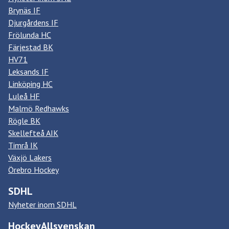
Brynäs IF
Djurgårdens IF
Frölunda HC
Färjestad BK
HV71
Leksands IF
Linköping HC
Luleå HF
Malmö Redhawks
Rögle BK
Skellefteå AIK
Timrå IK
Växjö Lakers
Örebro Hockey
SDHL
Nyheter inom SDHL
HockeyAllsvenskan