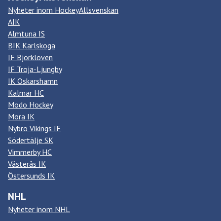
Nyheter inom HockeyAllsvenskan
AIK
Almtuna IS
BIK Karlskoga
IF Björklöven
IF Troja-Ljungby
IK Oskarshamn
Kalmar HC
Modo Hockey
Mora IK
Nybro Vikings IF
Södertälje SK
Vimmerby HC
Västerås IK
Östersunds IK
NHL
Nyheter inom NHL