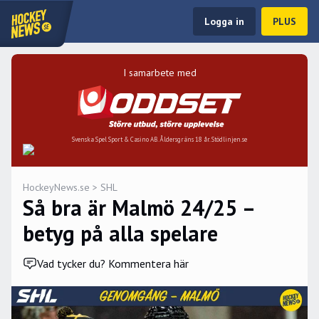
Logga in
PLUS
I samarbete med
Svenska Spel Sport & Casino AB. Åldersgräns 18 år. Stödlinjen.se
HockeyNews.se
>
SHL
Så bra är Malmö 24/25 –
betyg på alla spelare
Vad tycker du? Kommentera här