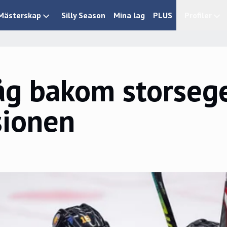
Mästerskap
Silly Season
Mina lag
PLUS
Profiler
åg bakom storsege
sionen