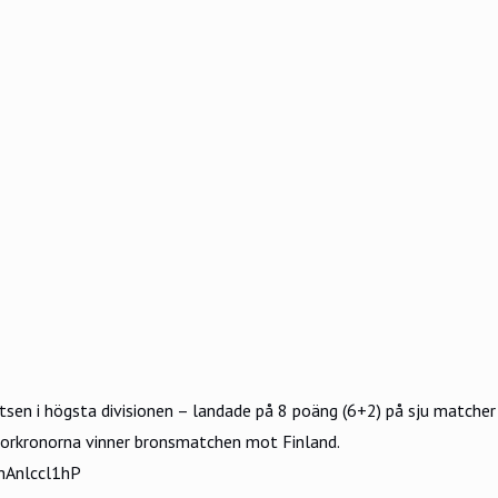
sen i högsta divisionen – landade på 8 poäng (6+2) på sju matcher 
iorkronorna vinner bronsmatchen mot Finland.
/hAnlccl1hP