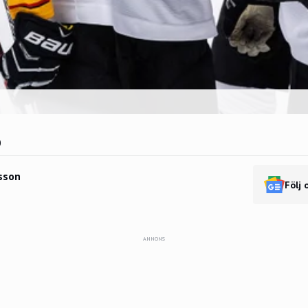
0
sson
Följ 
ANNONS