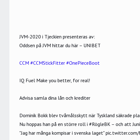
JVM-2020 i Tjeckien presenteras av:
Oddsen på JVM hittar du här – UNIBET
CCM #CCMStickFitter #OnePieceBoot
IQ Fuel Make you better, for real!
Advisa samla dina lån och krediter
Dominik Bokk blev tvåmålsskytt när Tyskland säkrade plat
Nu hoppas han på en större roll i
#RögleBK
– och att Jun
"Jag har många kompisar i svenska laget"
pic.twitter.com