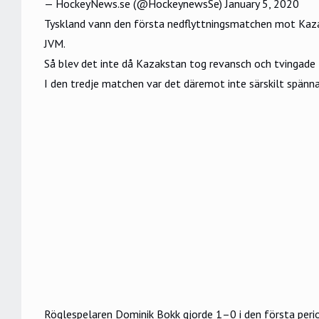
— HockeyNews.se (@HockeynewsSe)
January 5, 2020
Tyskland vann den första nedflyttningsmatchen mot Kazak
JVM.
Så blev det inte då Kazakstan tog revansch och tvingade
I den tredje matchen var det däremot inte särskilt spänn
Röglespelaren Dominik Bokk gjorde 1–0 i den första perio