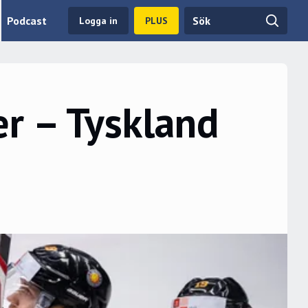
Podcast
Logga in
PLUS
r – Tyskland