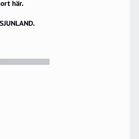
rt här.
VSJUNLAND.