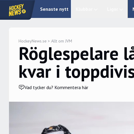
Senaste nytt
Klubbar
Ligor
HockeyNews.se
>
Allt om JVM
Röglespelare l
kvar i toppdivi
Vad tycker du? Kommentera här