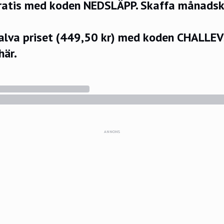
ratis med koden NEDSLÄPP.
Skaffa månadsko
halva priset (449,50 kr) med koden CHALLE
här.
ANNONS