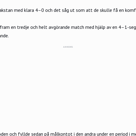
stan med klara 4–0 och det såg ut som att de skulle få en komfor
 fram en tredje och helt avgörande match med hjälp av en 4–1-seg
ande.
ANNONS
den och fyllde sedan på målkontot i den andra under en period i m