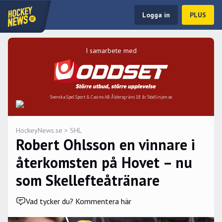
Logga in
PLUS
I samarbete med
Svenska Spel Sport & Casino AB. Åldersgräns 18 år. Stödlinjen.se
HockeyNews.se
>
SHL
Robert Ohlsson en vinnare i
återkomsten på Hovet – nu
som Skellefteåtränare
Vad tycker du? Kommentera här