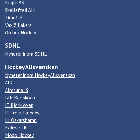
Rögle BK
Skellefteå AIK
Timrå IK
Växjö Lakers
Örebro Hockey
SDHL
Nyheter inom SDHL
HockeyAllsvenskan
Nyheter inom HockeyAllsvenskan
AIK
Almtuna IS
BIK Karlskoga
IF Björklöven
IF Troja-Ljungby
IK Oskarshamn
Kalmar HC
Modo Hockey