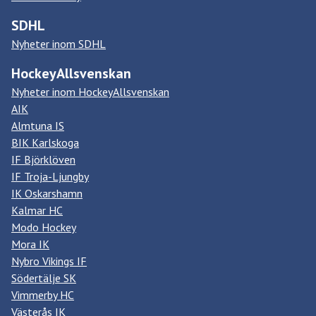
SDHL
Nyheter inom SDHL
HockeyAllsvenskan
Nyheter inom HockeyAllsvenskan
AIK
Almtuna IS
BIK Karlskoga
IF Björklöven
IF Troja-Ljungby
IK Oskarshamn
Kalmar HC
Modo Hockey
Mora IK
Nybro Vikings IF
Södertälje SK
Vimmerby HC
Västerås IK