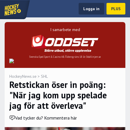
Logga in
PLUS
I samarbete med
Svenska Spel Sport & Casino AB. Åldersgräns 18 år. Stödlinjen.se
HockeyNews.se
>
SHL
Retstickan öser in poäng:
"När jag kom upp spelade
jag för att överleva"
Vad tycker du? Kommentera här