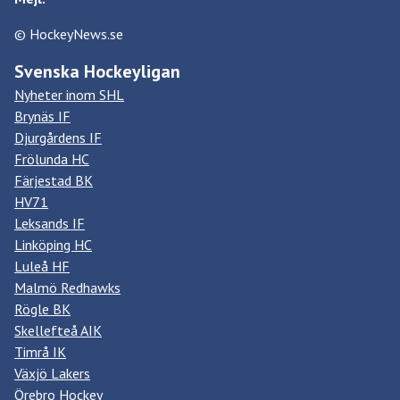
© HockeyNews.se
Svenska Hockeyligan
Nyheter inom SHL
Brynäs IF
Djurgårdens IF
Frölunda HC
Färjestad BK
HV71
Leksands IF
Linköping HC
Luleå HF
Malmö Redhawks
Rögle BK
Skellefteå AIK
Timrå IK
Växjö Lakers
Örebro Hockey