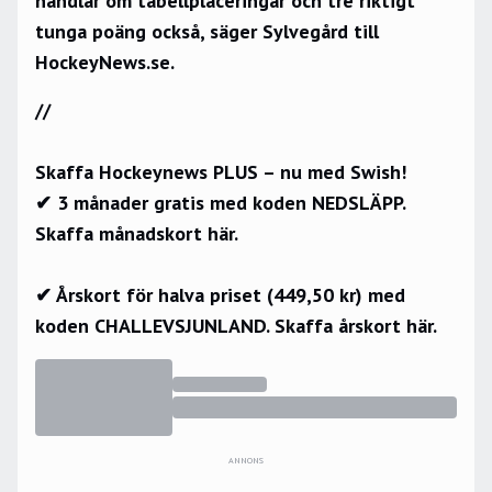
handlar om tabellplaceringar och tre riktigt
tunga poäng också, säger Sylvegård till
HockeyNews.se.
//
Skaffa Hockeynews PLUS – nu med Swish!
✔ 3 månader gratis med koden NEDSLÄPP.
Skaffa månadskort här.
✔ Årskort för halva priset (449,50 kr) med
koden CHALLEVSJUNLAND.
Skaffa årskort här.
ANNONS