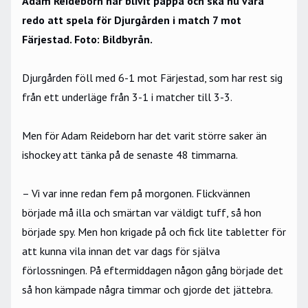
Adam Reideborn har blivit pappa och ska nu vara
redo att spela för Djurgården i match 7 mot
Färjestad. Foto: Bildbyrån.
Djurgården föll med 6-1 mot Färjestad, som har rest sig
från ett underläge från 3-1 i matcher till 3-3.
Men för Adam Reideborn har det varit större saker än
ishockey att tänka på de senaste 48 timmarna.
– Vi var inne redan fem på morgonen. Flickvännen
började må illa och smärtan var väldigt tuff, så hon
började spy. Men hon krigade på och fick lite tabletter för
att kunna vila innan det var dags för själva
förlossningen. På eftermiddagen någon gång började det
så hon kämpade några timmar och gjorde det jättebra.