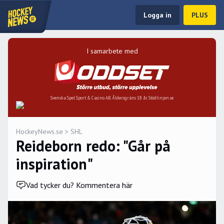
Logga in
PLUS
I samarbete med
Svenska Spel Sport & Casino AB. Åldersgräns 18 år. Stödlinjen.se
HockeyNews.se
>
SHL
Reideborn redo: "Går på
inspiration"
Vad tycker du? Kommentera här