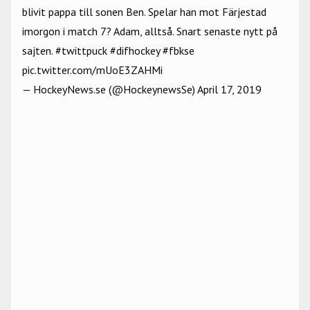
blivit pappa till sonen Ben. Spelar han mot Färjestad
imorgon i match 7? Adam, alltså. Snart senaste nytt på
sajten.
#twittpuck
#difhockey
#fbkse
pic.twitter.com/mUoE3ZAHMi
— HockeyNews.se (@HockeynewsSe)
April 17, 2019