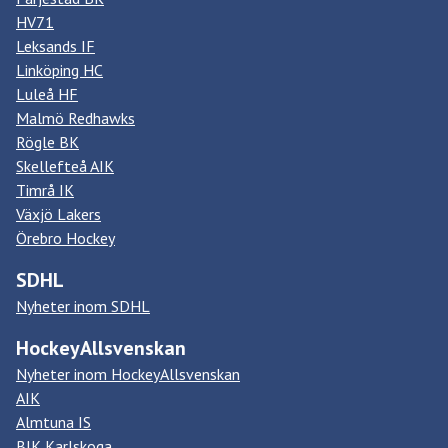
HV71
Leksands IF
Linköping HC
Luleå HF
Malmö Redhawks
Rögle BK
Skellefteå AIK
Timrå IK
Växjö Lakers
Örebro Hockey
SDHL
Nyheter inom SDHL
HockeyAllsvenskan
Nyheter inom HockeyAllsvenskan
AIK
Almtuna IS
BIK Karlskoga