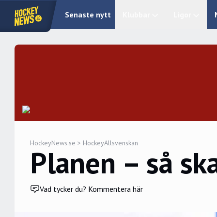
Senaste nytt
Klubbar
Ligor
HockeyNews.se
>
HockeyAllsvenskan
Planen – så sk
Vad tycker du? Kommentera här