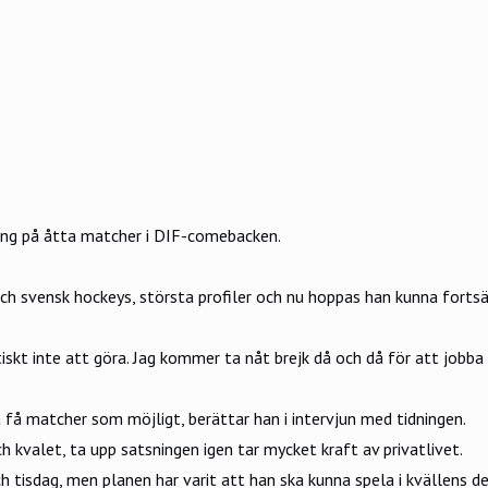
oäng på åtta matcher i DIF-comebacken.
h svensk hockeys, största profiler och nu hoppas han kunna fortsä
kt inte att göra. Jag kommer ta nåt brejk då och då för att jobba på
 få matcher som möjligt, berättar han i intervjun med tidningen.
och kvalet, ta upp satsningen igen tar mycket kraft av privatlivet.
 tisdag, men planen har varit att han ska kunna spela i kvällens d