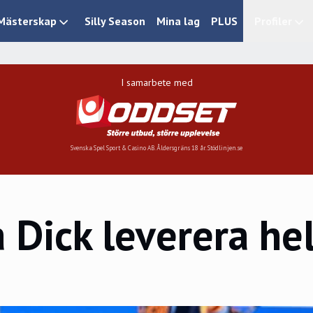
Mästerskap
Silly Season
Mina lag
PLUS
Profiler
I samarbete med
Svenska Spel Sport & Casino AB. Åldersgräns 18 år. Stödlinjen.se
a Dick leverera h