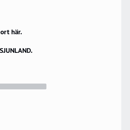
rt här.
VSJUNLAND.