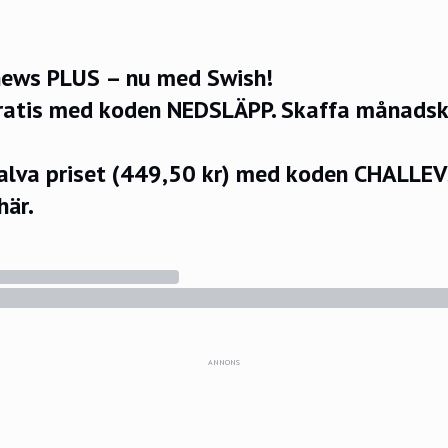
ews PLUS – nu med Swish!
ratis med koden NEDSLÄPP.
Skaffa månadsko
halva priset (449,50 kr) med koden CHALLE
här.
ANNONS