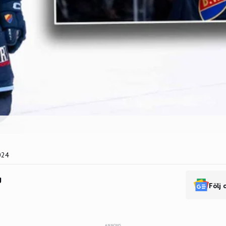
024
g
Följ 
ANNONS