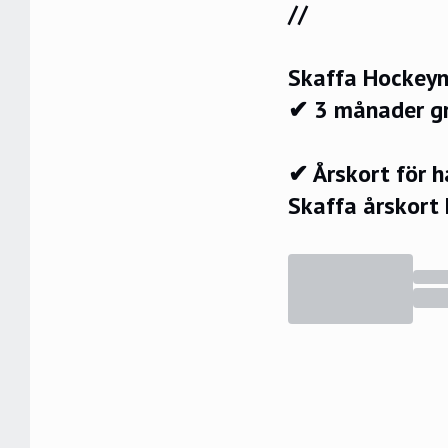
//
Skaffa Hockeyn
✔ 3 månader g
✔ Årskort för 
Skaffa årskort 