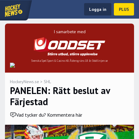
Logga in
PLUS
I samarbete med
Svenska Spel Sport & Casino AB. Åldersgräns 18 år. Stödlinjen.se
HockeyNews.se
>
SHL
PANELEN: Rätt beslut av
Färjestad
Vad tycker du? Kommentera här