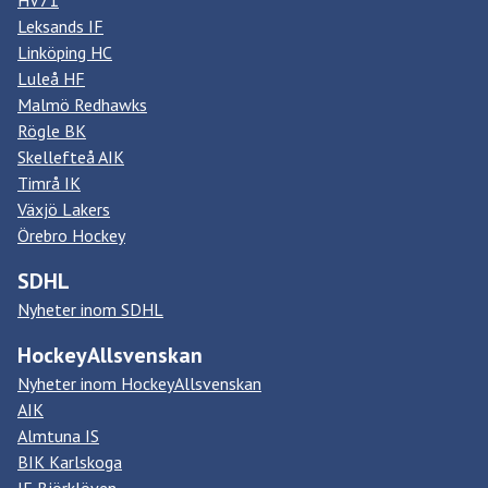
HV71
Leksands IF
Linköping HC
Luleå HF
Malmö Redhawks
Rögle BK
Skellefteå AIK
Timrå IK
Växjö Lakers
Örebro Hockey
SDHL
Nyheter inom SDHL
HockeyAllsvenskan
Nyheter inom HockeyAllsvenskan
AIK
Almtuna IS
BIK Karlskoga