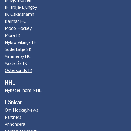
IF Björklöven
IF Troja-Ljungby
IK Oskarshamn
Kalmar HC
Modo Hockey
Mora IK
Nybro Vikings IF
Södertälje SK
Vimmerby HC
Västerås IK
Östersunds IK
NHL
Nyheter inom NHL
Länkar
Om HockeyNews
Partners
Annonsera