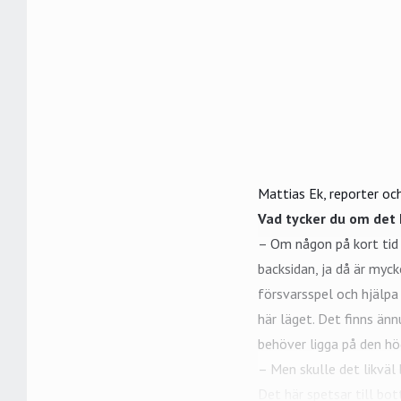
Mattias Ek, reporter och
Vad tycker du om det 
– Om någon på kort tid 
backsidan, ja då är myck
försvarsspel och hjälpa
här läget. Det finns än
behöver ligga på den hö
– Men skulle det likväl
Det här spetsar till bo