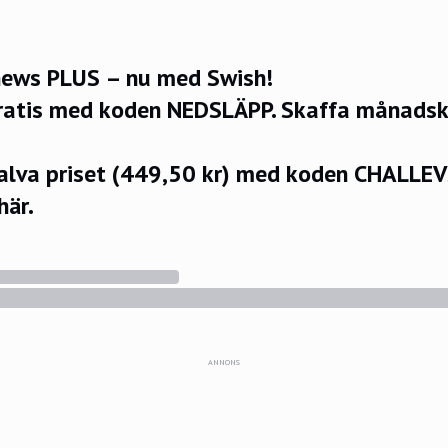
ews PLUS – nu med Swish!
ratis med koden NEDSLÄPP.
Skaffa månadsko
halva priset (449,50 kr) med koden CHALLE
här.
ANNONS