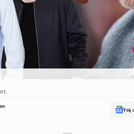
025
on
Följ 
ANNONS