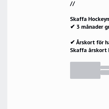
//
Skaffa Hockeyn
✔ 3 månader g
✔ Årskort för 
Skaffa årskort 