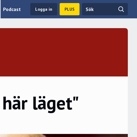
Podcast
Logga in
PLUS
 här läget"