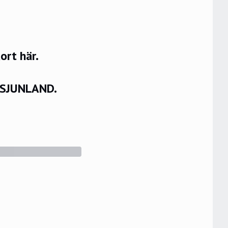
rt här.
VSJUNLAND.