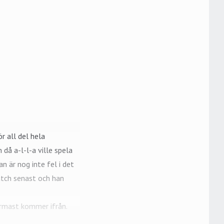
r all del hela
 då a-l-l-a ville spela
 är nog inte fel i det
match senast och han
närmast kommer ifrån.