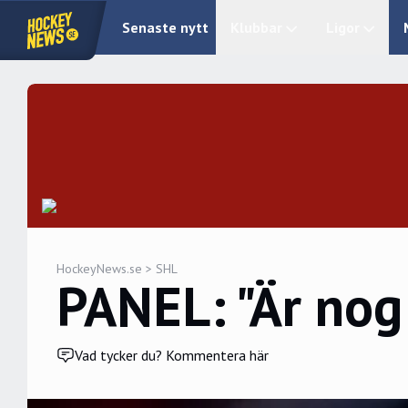
Senaste nytt
Klubbar
Ligor
HockeyNews.se
>
SHL
PANEL: "Är nog 
Vad tycker du? Kommentera här