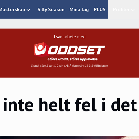
Mästerskap
Silly Season
Mina lag
PLUS
Profiler
I samarbete med
Svenska Spel Sport & Casino AB. Åldersgräns 18 år. Stödlinjen.se
inte helt fel i det