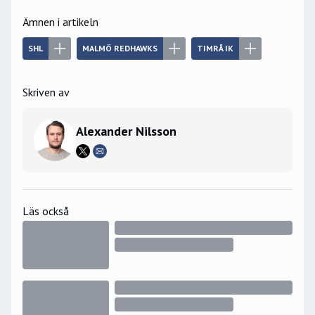
Ämnen i artikeln
SHL
MALMÖ REDHAWKS
TIMRÅ IK
Skriven av
Alexander Nilsson
Läs också