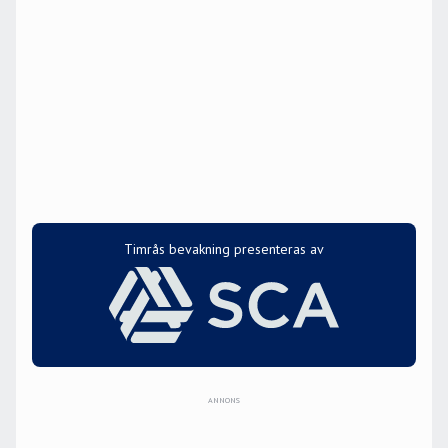
Timrås bevakning presenteras av