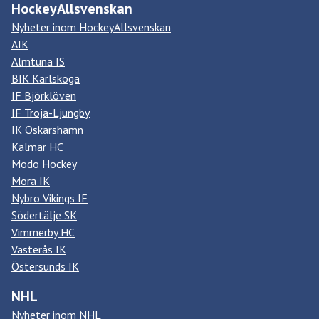
HockeyAllsvenskan
Nyheter inom HockeyAllsvenskan
AIK
Almtuna IS
BIK Karlskoga
IF Björklöven
IF Troja-Ljungby
IK Oskarshamn
Kalmar HC
Modo Hockey
Mora IK
Nybro Vikings IF
Södertälje SK
Vimmerby HC
Västerås IK
Östersunds IK
NHL
Nyheter inom NHL