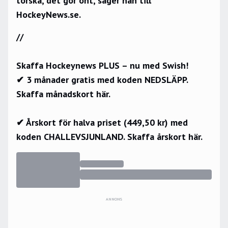
torska, det gör ont, säger han till
HockeyNews.se.
//
Skaffa Hockeynews PLUS – nu med Swish!
✔ 3 månader gratis med koden NEDSLÄPP.
Skaffa månadskort här.
✔ Årskort för halva priset (449,50 kr) med
koden CHALLEVSJUNLAND.
Skaffa årskort här.
ANNONS