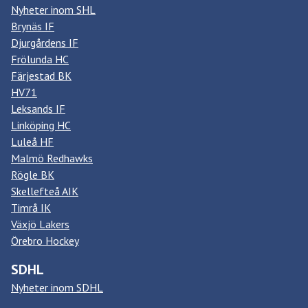
Nyheter inom SHL
Brynäs IF
Djurgårdens IF
Frölunda HC
Färjestad BK
HV71
Leksands IF
Linköping HC
Luleå HF
Malmö Redhawks
Rögle BK
Skellefteå AIK
Timrå IK
Växjö Lakers
Örebro Hockey
SDHL
Nyheter inom SDHL