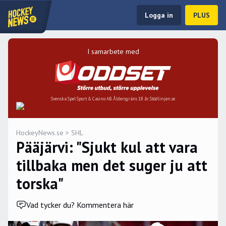
Logga in
PLUS
I samarbete med
Svenska Spel Sport & Casino AB. Åldersgräns 18 år. Stödlinjen.se
HockeyNews.se
>
SHL
Pääjärvi: "Sjukt kul att vara
tillbaka men det suger ju att
torska"
Vad tycker du? Kommentera här