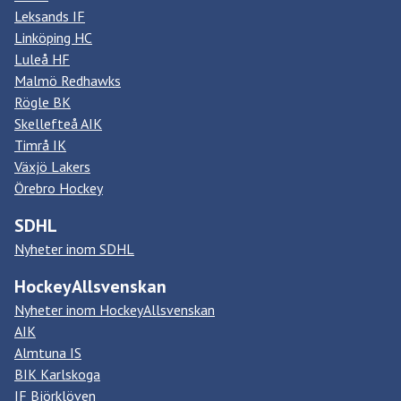
Leksands IF
Linköping HC
Luleå HF
Malmö Redhawks
Rögle BK
Skellefteå AIK
Timrå IK
Växjö Lakers
Örebro Hockey
SDHL
Nyheter inom SDHL
HockeyAllsvenskan
Nyheter inom HockeyAllsvenskan
AIK
Almtuna IS
BIK Karlskoga
IF Björklöven