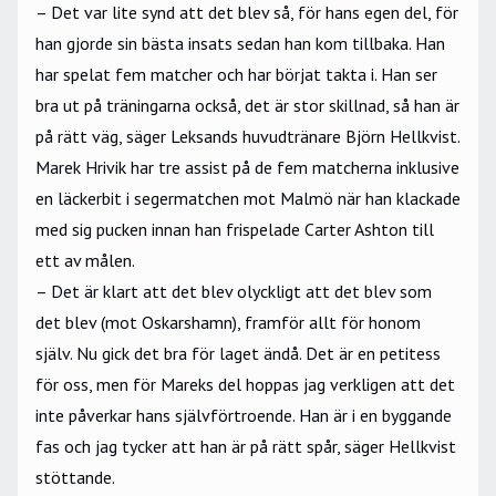
– Det var lite synd att det blev så, för hans egen del, för
han gjorde sin bästa insats sedan han kom tillbaka. Han
har spelat fem matcher och har börjat takta i. Han ser
bra ut på träningarna också, det är stor skillnad, så han är
på rätt väg, säger Leksands huvudtränare Björn Hellkvist.
Marek Hrivik har tre assist på de fem matcherna inklusive
en läckerbit i segermatchen mot Malmö när han klackade
med sig pucken innan han frispelade Carter Ashton till
ett av målen.
– Det är klart att det blev olyckligt att det blev som
det blev (mot Oskarshamn), framför allt för honom
själv. Nu gick det bra för laget ändå. Det är en petitess
för oss, men för Mareks del hoppas jag verkligen att det
inte påverkar hans självförtroende. Han är i en byggande
fas och jag tycker att han är på rätt spår, säger Hellkvist
stöttande.