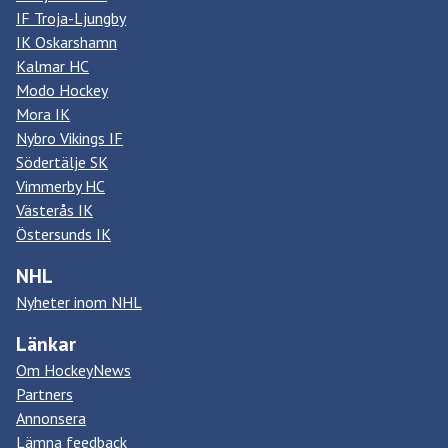
IF Troja-Ljungby
IK Oskarshamn
Kalmar HC
Modo Hockey
Mora IK
Nybro Vikings IF
Södertälje SK
Vimmerby HC
Västerås IK
Östersunds IK
NHL
Nyheter inom NHL
Länkar
Om HockeyNews
Partners
Annonsera
Lämna feedback