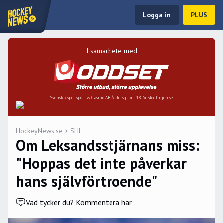
Logga in
PLUS
I samarbete med
Svenska Spel Sport & Casino AB. Åldersgräns 18 år. Stödlinjen.se
HockeyNews.se
>
SHL
Om Leksandsstjärnans miss:
"Hoppas det inte påverkar
hans självförtroende"
Vad tycker du? Kommentera här