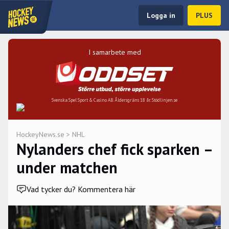
Logga in
PLUS
I samarbete med
Svenska Spel Sport & Casino AB. Åldersgräns 18 år. Stödlinjen.se
HockeyNews.se
>
NHL
Nylanders chef fick sparken –
under matchen
Vad tycker du? Kommentera här