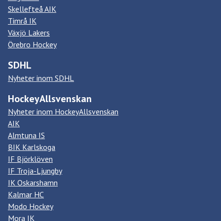
Skellefteå AIK
Timrå IK
Växjö Lakers
Örebro Hockey
SDHL
Nyheter inom SDHL
HockeyAllsvenskan
Nyheter inom HockeyAllsvenskan
AIK
Almtuna IS
BIK Karlskoga
IF Björklöven
IF Troja-Ljungby
IK Oskarshamn
Kalmar HC
Modo Hockey
Mora IK