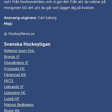
nytt från hockeyvärlden, och vi gör det från att du vaknar på
morgonen till det att du går och lägger dig på kvällen.
Ansvarig utgivare:
Carl Juborg
Mejl:
© HockeyNews.se
Svenska Hockeyligan
Nyheter inom SHL
Brynäs IF
Djurgårdens IF
Frölunda HC
Färjestad BK
HV71
Leksands IF
Linköping HC
Luleå HF
Malmö Redhawks
Rögle BK