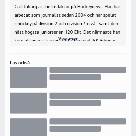
Carl Juborg är chefredaktör på Hockeynews. Han har
arbetat som journalist sedan 2004 och har spelat
ishockey på division 2 och division 3 nivå - samt den
näst högsta juniorserien; J20 Elit. Det närmaste han
Visa mer
kom eliten var träningstillfällen med IFK Arbogas
hockeyallsvenska lag i början av 2000-talet. Carl
arbetat som hockeyscout under flera år och kommer
Läs också
närmast från rollen som vd och klubbchef i
hockeyallsvenska Västerås IK.
År 2007 kom Carl Juborg till Expressen där han
bevakade sport i form av SHL, fotbollsallsvenskan,
Tre Kronor och sedermera svenska herrlandslaget
samt Premier League - i rollen som
utrikeskorrespondent i Storbritannien. Carl har haft
flera operativa chefsroller på Expressen, däribland
på Expressens tv-redktion. Mellan 2019-2025 var