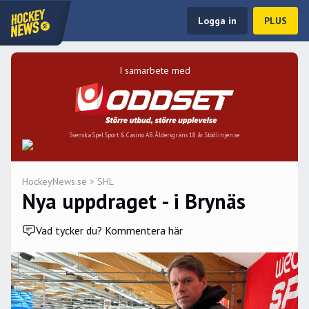
Logga in
PLUS
I samarbete med
Svenska Spel Sport & Casino AB. Åldersgräns 18 år. Stödlinjen.se
HockeyNews.se
>
SHL
Nya uppdraget - i Brynäs
Vad tycker du? Kommentera här