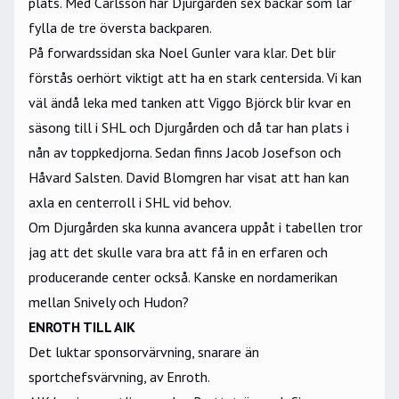
plats. Med Carlsson har Djurgården sex backar som lär
fylla de tre översta backparen.
På forwardssidan ska Noel Gunler vara klar. Det blir
förstås oerhört viktigt att ha en stark centersida. Vi kan
väl ändå leka med tanken att Viggo Björck blir kvar en
säsong till i SHL och Djurgården och då tar han plats i
nån av toppkedjorna. Sedan finns Jacob Josefson och
Håvard Salsten. David Blomgren har visat att han kan
axla en centerroll i SHL vid behov.
Om Djurgården ska kunna avancera uppåt i tabellen tror
jag att det skulle vara bra att få in en erfaren och
producerande center också. Kanske en nordamerikan
mellan Snively och Hudon?
ENROTH TILL AIK
Det luktar sponsorvärvning, snarare än
sportchefsvärvning, av Enroth.