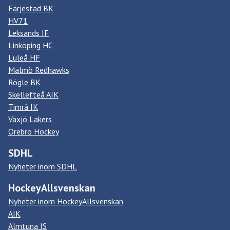
Färjestad BK
HV71
Leksands IF
Linköping HC
Luleå HF
Malmö Redhawks
Rögle BK
Skellefteå AIK
Timrå IK
Växjö Lakers
Örebro Hockey
SDHL
Nyheter inom SDHL
HockeyAllsvenskan
Nyheter inom HockeyAllsvenskan
AIK
Almtuna IS