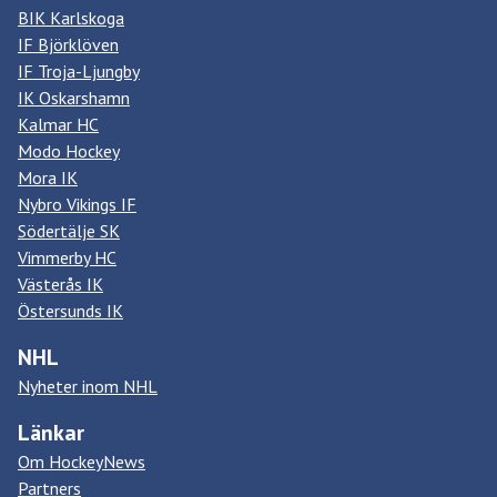
BIK Karlskoga
IF Björklöven
IF Troja-Ljungby
IK Oskarshamn
Kalmar HC
Modo Hockey
Mora IK
Nybro Vikings IF
Södertälje SK
Vimmerby HC
Västerås IK
Östersunds IK
NHL
Nyheter inom NHL
Länkar
Om HockeyNews
Partners