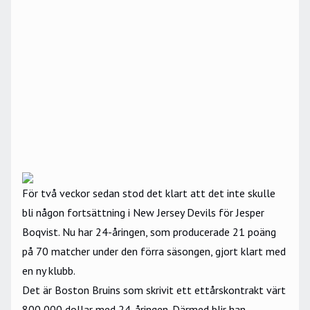
För två veckor sedan stod det klart att det inte skulle
bli någon fortsättning i New Jersey Devils för Jesper
Boqvist. Nu har 24-åringen, som producerade 21 poäng
på 70 matcher under den förra säsongen, gjort klart med
en ny klubb.
Det är Boston Bruins som skrivit ett ettårskontrakt värt
800 000 dollar med 24-åringen. Därmed blir han