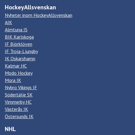
HockeyAllsvenskan
Nyheter inom HockeyAllsvenskan
AIK
Almtuna IS
BIK Karlskoga
IF Björklöven
IF Troja-Ljungby
IK Oskarshamn
Kalmar HC
Modo Hockey
Mora IK
Nybro Vikings IF
Södertälje SK
Vimmerby HC
Västerås IK
Östersunds IK
NHL