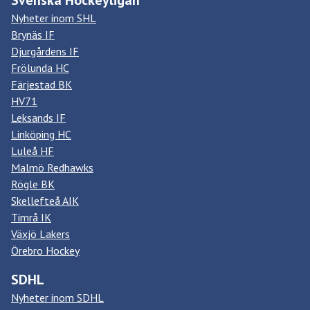
Svenska Hockeyligan
Nyheter inom SHL
Brynäs IF
Djurgårdens IF
Frölunda HC
Färjestad BK
HV71
Leksands IF
Linköping HC
Luleå HF
Malmö Redhawks
Rögle BK
Skellefteå AIK
Timrå IK
Växjö Lakers
Örebro Hockey
SDHL
Nyheter inom SDHL