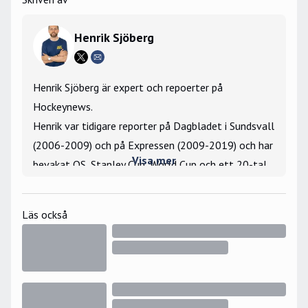
Henrik Sjöberg
Henrik Sjöberg är expert och repoerter på
Hockeynews.
Henrik var tidigare reporter på Dagbladet i Sundsvall
(2006-2009) och på Expressen (2009-2019) och har
Visa mer
bevakat OS, Stanley Cup, World Cup och ett 20-tal
VM- och JVM-turneringar som utsänd reporter.
Största hockeyminne: Har vunnit tekningar mot Igor
Läs också
Larionov under gästspelet i Hockeyettan 2006.