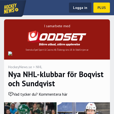
Logga in
PLUS
I samarbete med
Svenska Spel Sport & Casino AB. Åldersgräns 18 år. Stödlinjen.se
HockeyNews.se
>
NHL
Nya NHL-klubbar för Boqvist
och Sundqvist
Vad tycker du? Kommentera här