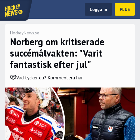
Logga in
PLUS
HockeyNews.se
Norberg om kritiserade
succémålvakten: "Varit
fantastisk efter jul"
Vad tycker du? Kommentera här