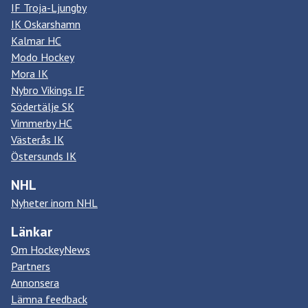
IF Troja-Ljungby
IK Oskarshamn
Kalmar HC
Modo Hockey
Mora IK
Nybro Vikings IF
Södertälje SK
Vimmerby HC
Västerås IK
Östersunds IK
NHL
Nyheter inom NHL
Länkar
Om HockeyNews
Partners
Annonsera
Lämna feedback