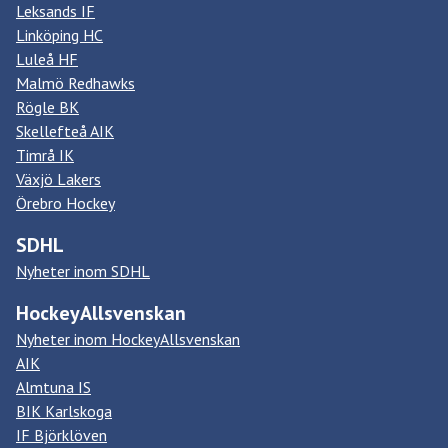
Leksands IF
Linköping HC
Luleå HF
Malmö Redhawks
Rögle BK
Skellefteå AIK
Timrå IK
Växjö Lakers
Örebro Hockey
SDHL
Nyheter inom SDHL
HockeyAllsvenskan
Nyheter inom HockeyAllsvenskan
AIK
Almtuna IS
BIK Karlskoga
IF Björklöven