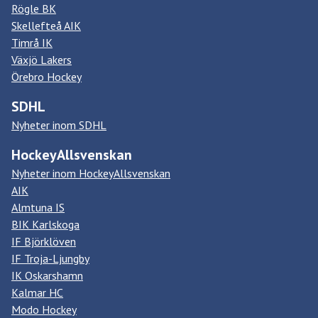
Rögle BK
Skellefteå AIK
Timrå IK
Växjö Lakers
Örebro Hockey
SDHL
Nyheter inom SDHL
HockeyAllsvenskan
Nyheter inom HockeyAllsvenskan
AIK
Almtuna IS
BIK Karlskoga
IF Björklöven
IF Troja-Ljungby
IK Oskarshamn
Kalmar HC
Modo Hockey