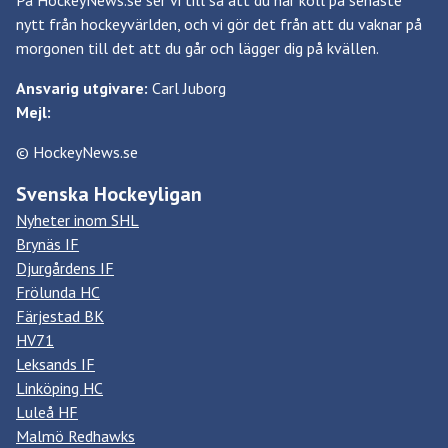
På HockeyNews.se ser vi till så att du har koll på senaste
nytt från hockeyvärlden, och vi gör det från att du vaknar på
morgonen till det att du går och lägger dig på kvällen.
Ansvarig utgivare:
Carl Juborg
Mejl:
© HockeyNews.se
Svenska Hockeyligan
Nyheter inom SHL
Brynäs IF
Djurgårdens IF
Frölunda HC
Färjestad BK
HV71
Leksands IF
Linköping HC
Luleå HF
Malmö Redhawks