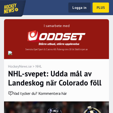
Logga in
PLUS
I samarbete med
Svenska Spel Sport & Casino AB. Åldersgräns 18 år. Stödlinjen.se
HockeyNews.se
>
NHL
NHL-svepet: Udda mål av
Landeskog när Colorado föll
Vad tycker du? Kommentera här