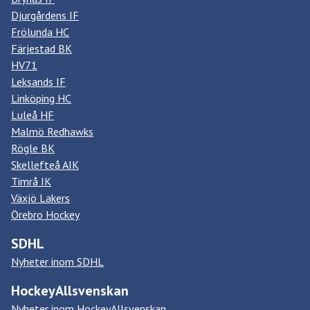
Djurgårdens IF
Frölunda HC
Färjestad BK
HV71
Leksands IF
Linköping HC
Luleå HF
Malmö Redhawks
Rögle BK
Skellefteå AIK
Timrå IK
Växjö Lakers
Örebro Hockey
SDHL
Nyheter inom SDHL
HockeyAllsvenskan
Nyheter inom HockeyAllsvenskan