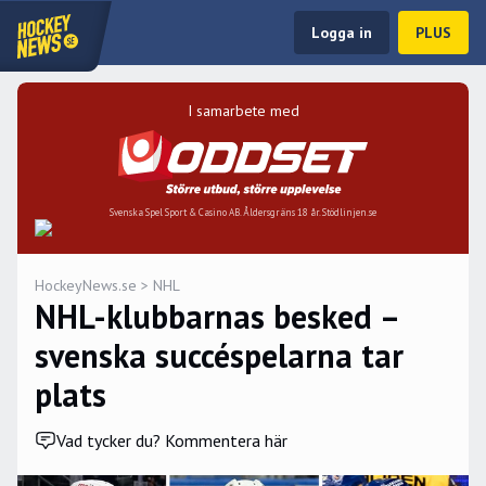
Logga in
PLUS
I samarbete med
Svenska Spel Sport & Casino AB. Åldersgräns 18 år. Stödlinjen.se
HockeyNews.se
>
NHL
NHL-klubbarnas besked –
svenska succéspelarna tar
plats
Vad tycker du? Kommentera här