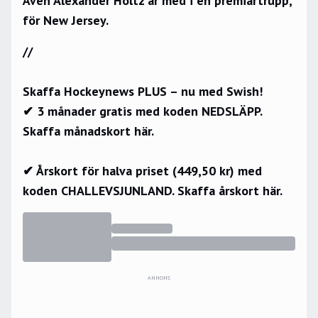
Även Alexander Holtz är med i en premiärtrupp,
för New Jersey.
//
Skaffa Hockeynews PLUS – nu med Swish!
✔ 3 månader gratis med koden NEDSLÄPP.
Skaffa månadskort här.
✔ Årskort för halva priset (449,50 kr) med
koden CHALLEVSJUNLAND.
Skaffa årskort här.
ANNONS