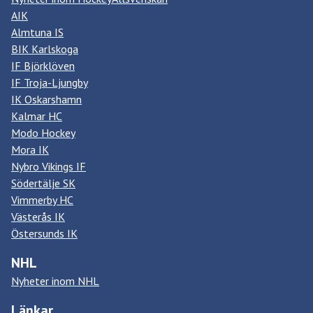
AIK
Almtuna IS
BIK Karlskoga
IF Björklöven
IF Troja-Ljungby
IK Oskarshamn
Kalmar HC
Modo Hockey
Mora IK
Nybro Vikings IF
Södertälje SK
Vimmerby HC
Västerås IK
Östersunds IK
NHL
Nyheter inom NHL
Länkar