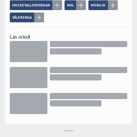
HOCKEYALLSVENSKAN
NHL
MORA IK
VÅLERENGA
Läs också
ANNONS