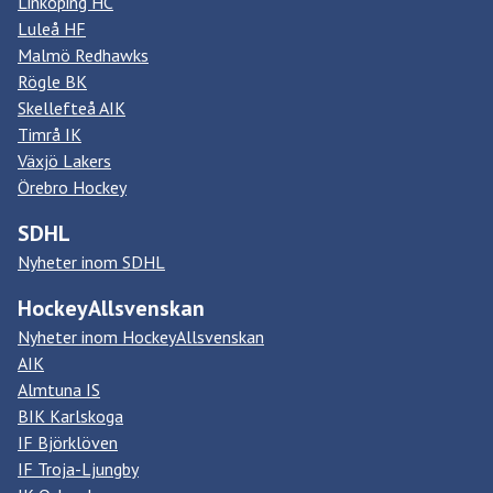
Linköping HC
Luleå HF
Malmö Redhawks
Rögle BK
Skellefteå AIK
Timrå IK
Växjö Lakers
Örebro Hockey
SDHL
Nyheter inom SDHL
HockeyAllsvenskan
Nyheter inom HockeyAllsvenskan
AIK
Almtuna IS
BIK Karlskoga
IF Björklöven
IF Troja-Ljungby