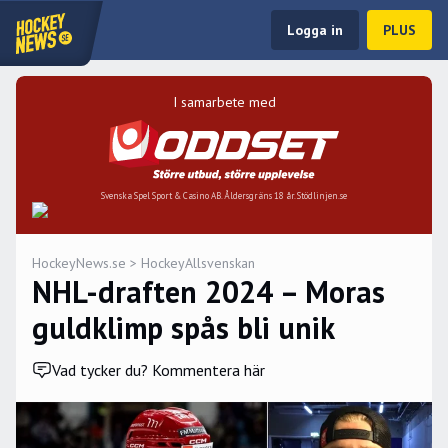
Logga in
PLUS
I samarbete med
Svenska Spel Sport & Casino AB. Åldersgräns 18 år. Stödlinjen.se
HockeyNews.se
>
HockeyAllsvenskan
NHL-draften 2024 – Moras
guldklimp spås bli unik
Vad tycker du? Kommentera här