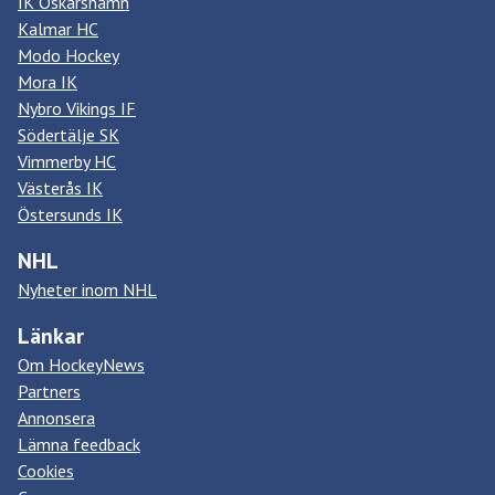
IK Oskarshamn
Kalmar HC
Modo Hockey
Mora IK
Nybro Vikings IF
Södertälje SK
Vimmerby HC
Västerås IK
Östersunds IK
NHL
Nyheter inom NHL
Länkar
Om HockeyNews
Partners
Annonsera
Lämna feedback
Cookies