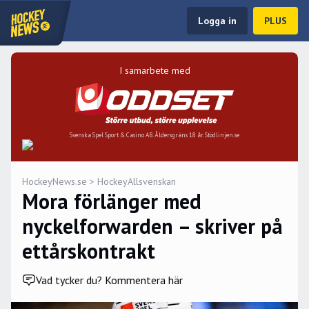
Logga in
PLUS
I samarbete med
Svenska Spel Sport & Casino AB. Åldersgräns 18 år. Stödlinjen.se
HockeyNews.se
>
HockeyAllsvenskan
Mora förlänger med
nyckelforwarden – skriver på
ettårskontrakt
Vad tycker du? Kommentera här