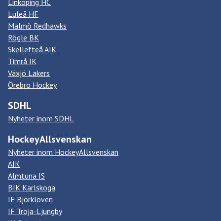
Linköping HC
Luleå HF
Malmö Redhawks
Rögle BK
Skellefteå AIK
Timrå IK
Växjö Lakers
Örebro Hockey
SDHL
Nyheter inom SDHL
HockeyAllsvenskan
Nyheter inom HockeyAllsvenskan
AIK
Almtuna IS
BIK Karlskoga
IF Björklöven
IF Troja-Ljungby