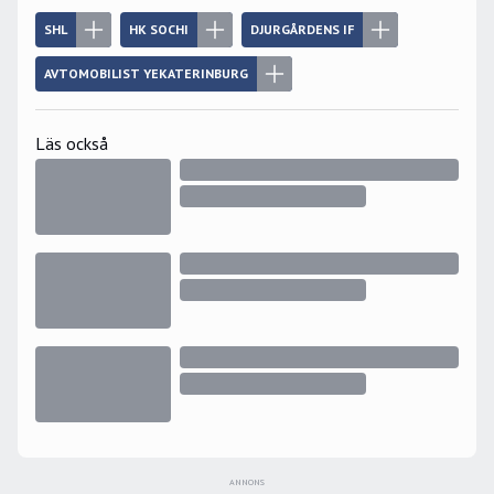
SHL
HK SOCHI
DJURGÅRDENS IF
AVTOMOBILIST YEKATERINBURG
Läs också
ANNONS