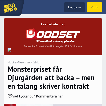
Logga in
PLUS
I samarbete med
Svenska Spel Sport & Casino AB. Åldersgräns 18 år. Stödlinjen.se
HockeyNews.se
>
SHL
Monsterpriset får
Djurgården att backa – men
en talang skriver kontrakt
Vad tycker du? Kommentera här