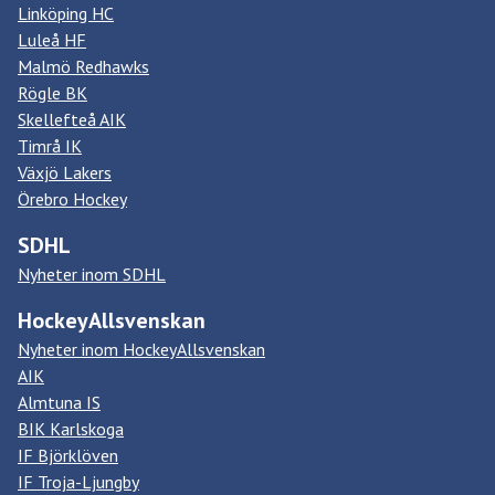
Linköping HC
Luleå HF
Malmö Redhawks
Rögle BK
Skellefteå AIK
Timrå IK
Växjö Lakers
Örebro Hockey
SDHL
Nyheter inom SDHL
HockeyAllsvenskan
Nyheter inom HockeyAllsvenskan
AIK
Almtuna IS
BIK Karlskoga
IF Björklöven
IF Troja-Ljungby