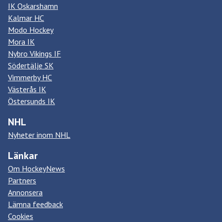
IK Oskarshamn
Kalmar HC
Modo Hockey
Mora IK
Nybro Vikings IF
Södertälje SK
Vimmerby HC
Västerås IK
Östersunds IK
NHL
Nyheter inom NHL
Länkar
Om HockeyNews
Partners
Annonsera
Lämna feedback
Cookies