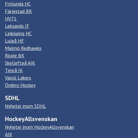
Frölunda HC
Färjestad BK
HV71
Leksands IF
Linköping HC
Luleå HF
Malmö Redhawks
Rögle BK
Skellefteå AIK
Timrå IK
Växjö Lakers
Örebro Hockey
SDHL
Nyheter inom SDHL
HockeyAllsvenskan
Nyheter inom HockeyAllsvenskan
AIK