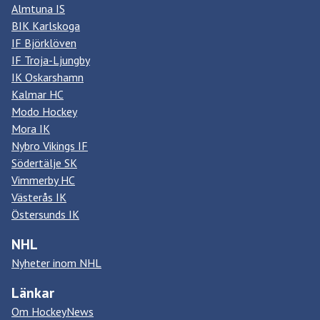
Almtuna IS
BIK Karlskoga
IF Björklöven
IF Troja-Ljungby
IK Oskarshamn
Kalmar HC
Modo Hockey
Mora IK
Nybro Vikings IF
Södertälje SK
Vimmerby HC
Västerås IK
Östersunds IK
NHL
Nyheter inom NHL
Länkar
Om HockeyNews