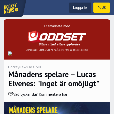
Logga in
PLUS
I samarbete med
Svenska Spel Sport & Casino AB. Åldersgräns 18 år. Stödlinjen.se
HockeyNews.se
>
SHL
Månadens spelare – Lucas
Elvenes: "Inget är omöjligt"
Vad tycker du? Kommentera här