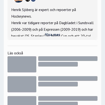
Henrik Sjöberg är expert och repoerter på
Hockeynews.
Henrik var tidigare reporter på Dagbladet i Sundsvall
(2006-2009) och på Expressen (2009-2019) och har
Visa mer
bevakat OS, Stanley Cup, World Cup och ett 20-tal
VM- och JVM-turneringar som utsänd reporter.
Största hockeyminne: Har vunnit tekningar mot Igor
Läs också
Larionov under gästspelet i Hockeyettan 2006.