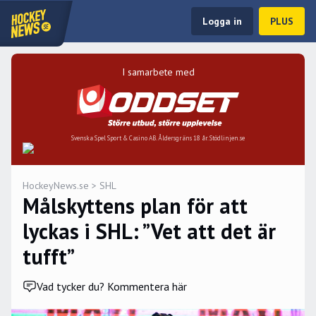
Logga in
PLUS
I samarbete med
Svenska Spel Sport & Casino AB. Åldersgräns 18 år. Stödlinjen.se
HockeyNews.se
>
SHL
Målskyttens plan för att
lyckas i SHL: ”Vet att det är
tufft”
Vad tycker du? Kommentera här