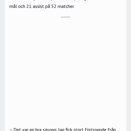
mål och 21 assist på 52 matcher.
ANNONS
– Det var en bra säsong. Jag fick stort förtroende från