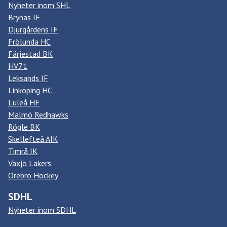
Nyheter inom SHL
Brynäs IF
Djurgårdens IF
Frölunda HC
Färjestad BK
HV71
Leksands IF
Linköping HC
Luleå HF
Malmö Redhawks
Rögle BK
Skellefteå AIK
Timrå IK
Växjö Lakers
Örebro Hockey
SDHL
Nyheter inom SDHL