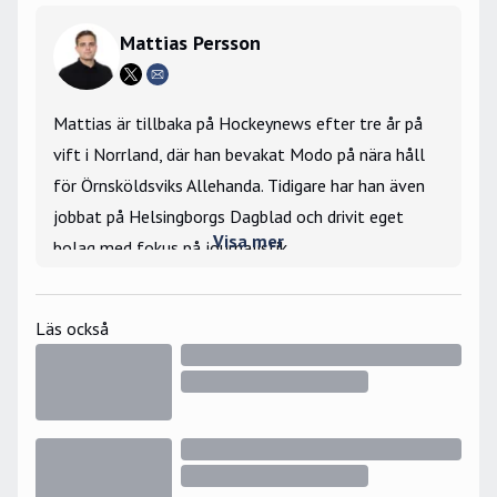
Mattias Persson
Mattias är tillbaka på Hockeynews efter tre år på
vift i Norrland, där han bevakat Modo på nära håll
för Örnsköldsviks Allehanda. Tidigare har han även
jobbat på Helsingborgs Dagblad och drivit eget
Visa mer
bolag med fokus på journalistik.
Stort intresse för silly season och lägger stort
fokus på att berätta om mer än det som händer ute
Läs också
på isen. Bevakade Hockey-VM 2019 på plats i
Bratislava samt JVM 2025 i Ottawa för
Hockeynews räkning.
Största hockeyminne: Nicklas Lidströms OS-
avgörande 2006.