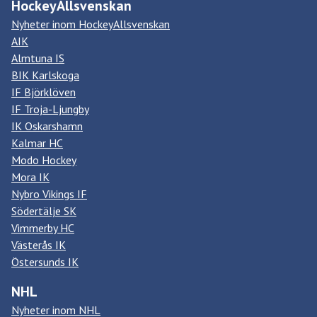
HockeyAllsvenskan
Nyheter inom HockeyAllsvenskan
AIK
Almtuna IS
BIK Karlskoga
IF Björklöven
IF Troja-Ljungby
IK Oskarshamn
Kalmar HC
Modo Hockey
Mora IK
Nybro Vikings IF
Södertälje SK
Vimmerby HC
Västerås IK
Östersunds IK
NHL
Nyheter inom NHL