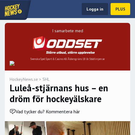
Logga in
PLUS
I samarbete med
Svenska Spel Sport & Casino AB. Åldersgräns 18 år. Stödlinjen.se
HockeyNews.se
>
SHL
Luleå-stjärnans hus – en
dröm för hockeyälskare
Vad tycker du? Kommentera här