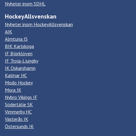
Nyheter inom SDHL
HockeyAllsvenskan
Nyheter inom HockeyAllsvenskan
AIK
Almtuna IS
BIK Karlskoga
IF Björklöven
IF Troja-Ljungby
IK Oskarshamn
Kalmar HC
Modo Hockey
Mora IK
Nybro Vikings IF
Södertälje SK
Vimmerby HC
Västerås IK
Östersunds IK