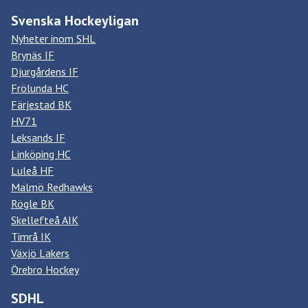
Svenska Hockeyligan
Nyheter inom SHL
Brynäs IF
Djurgårdens IF
Frölunda HC
Färjestad BK
HV71
Leksands IF
Linköping HC
Luleå HF
Malmö Redhawks
Rögle BK
Skellefteå AIK
Timrå IK
Växjö Lakers
Örebro Hockey
SDHL