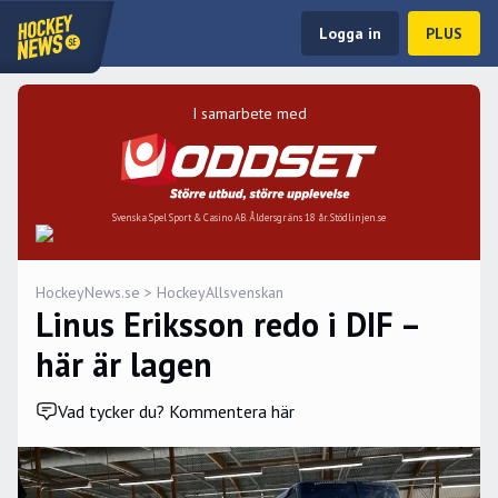
Logga in
PLUS
I samarbete med
Svenska Spel Sport & Casino AB. Åldersgräns 18 år. Stödlinjen.se
HockeyNews.se
>
HockeyAllsvenskan
Linus Eriksson redo i DIF –
här är lagen
Vad tycker du? Kommentera här