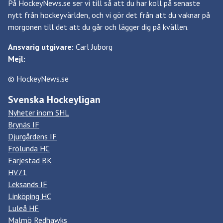
På HockeyNews.se ser vi till så att du har koll på senaste
nytt från hockeyvärlden, och vi gör det från att du vaknar på
morgonen till det att du går och lägger dig på kvällen.
Ansvarig utgivare:
Carl Juborg
Mejl:
© HockeyNews.se
Svenska Hockeyligan
Nyheter inom SHL
Brynäs IF
Djurgårdens IF
Frölunda HC
Färjestad BK
HV71
Leksands IF
Linköping HC
Luleå HF
Malmö Redhawks