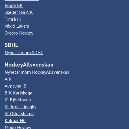
Rögle BK
Skellefteå AIK
Timrå IK
Växjö Lakers
Örebro Hockey
SDHL
Nyheter inom SDHL
HockeyAllsvenskan
Nyheter inom HockeyAllsvenskan
AIK
Almtuna IS
BIK Karlskoga
IF Björklöven
IF Troja-Ljungby
IK Oskarshamn
Kalmar HC
Modo Hockey