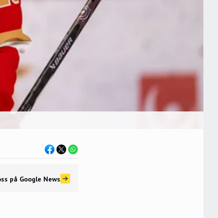
oss
på Google News