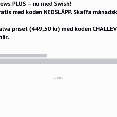
ews PLUS – nu med Swish!
ratis med koden NEDSLÄPP.
Skaffa månadsko
halva priset (449,50 kr) med koden CHALLE
här.
ANNONS