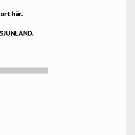
rt här.
VSJUNLAND.