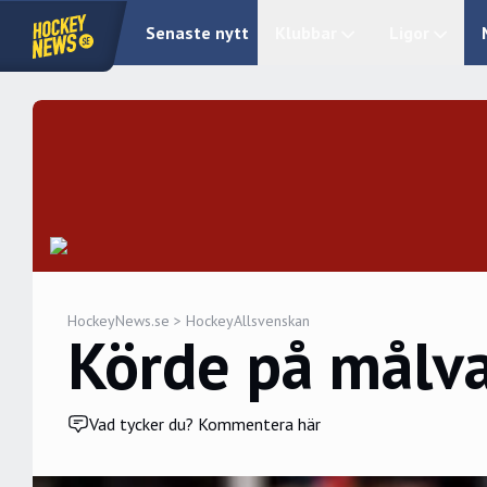
Senaste nytt
Klubbar
Ligor
HockeyNews.se
>
HockeyAllsvenskan
Körde på målva
Vad tycker du? Kommentera här