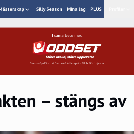
Mästerskap
Silly Season
Mina lag
PLUS
Profiler
I samarbete med
Svenska Spel Sport & Casino AB. Åldersgräns 18 år. Stödlinjen.se
kten – stängs av