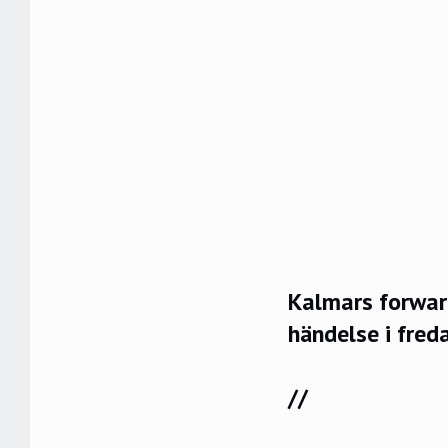
Kalmars forwar
händelse i fre
//