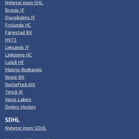
Nyheter inom SHL
Brynäs IF
Djurgårdens IF
Frölunda HC
Färjestad BK
HV71
Leksands IF
Linköping HC
Luleå HF
Malmö Redhawks
Rögle BK
Skellefteå AIK
Timrå IK
Växjö Lakers
Örebro Hockey
SDHL
Nyheter inom SDHL