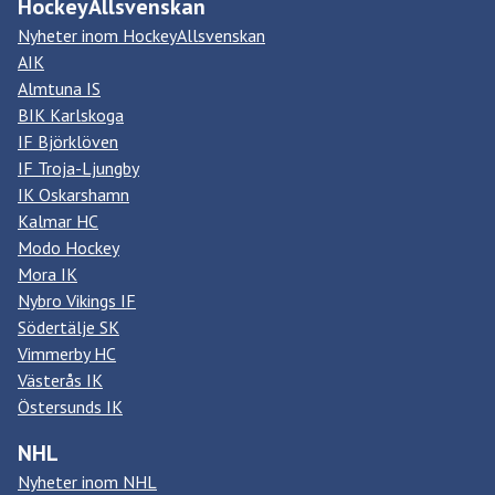
HockeyAllsvenskan
Nyheter inom HockeyAllsvenskan
AIK
Almtuna IS
BIK Karlskoga
IF Björklöven
IF Troja-Ljungby
IK Oskarshamn
Kalmar HC
Modo Hockey
Mora IK
Nybro Vikings IF
Södertälje SK
Vimmerby HC
Västerås IK
Östersunds IK
NHL
Nyheter inom NHL