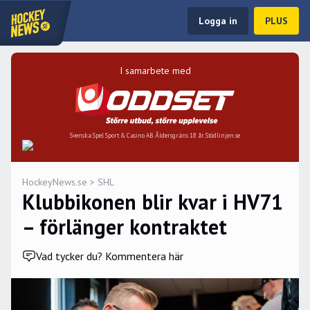
Logga in
PLUS
I samarbete med
Svenska Spel Sport & Casino AB. Åldersgräns 18 år. Stödlinjen.se
HockeyNews.se
>
SHL
Klubbikonen blir kvar i HV71
– förlänger kontraktet
Vad tycker du? Kommentera här