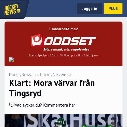
Logga in
PLUS
I samarbete med
Svenska Spel Sport & Casino AB. Åldersgräns 18 år. Stödlinjen.se
HockeyNews.se
>
HockeyAllsvenskan
Klart: Mora värvar från
Tingsryd
Vad tycker du? Kommentera här