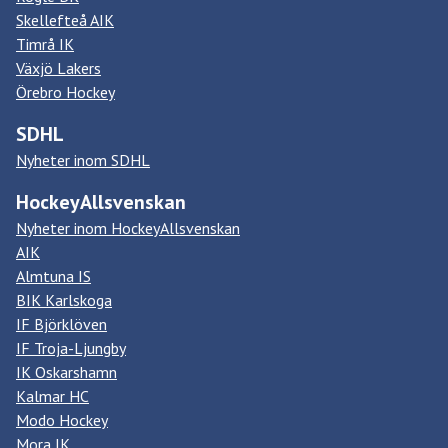
Skellefteå AIK
Timrå IK
Växjö Lakers
Örebro Hockey
SDHL
Nyheter inom SDHL
HockeyAllsvenskan
Nyheter inom HockeyAllsvenskan
AIK
Almtuna IS
BIK Karlskoga
IF Björklöven
IF Troja-Ljungby
IK Oskarshamn
Kalmar HC
Modo Hockey
Mora IK