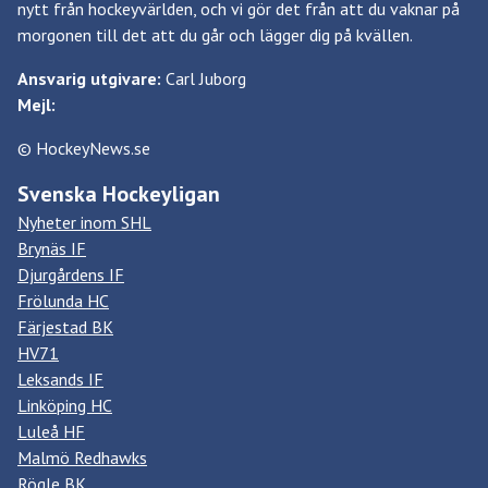
nytt från hockeyvärlden, och vi gör det från att du vaknar på
morgonen till det att du går och lägger dig på kvällen.
Ansvarig utgivare:
Carl Juborg
Mejl:
© HockeyNews.se
Svenska Hockeyligan
Nyheter inom SHL
Brynäs IF
Djurgårdens IF
Frölunda HC
Färjestad BK
HV71
Leksands IF
Linköping HC
Luleå HF
Malmö Redhawks
Rögle BK