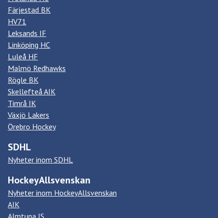
Färjestad BK
HV71
Leksands IF
Linköping HC
Luleå HF
Malmö Redhawks
Rögle BK
Skellefteå AIK
Timrå IK
Växjö Lakers
Örebro Hockey
SDHL
Nyheter inom SDHL
HockeyAllsvenskan
Nyheter inom HockeyAllsvenskan
AIK
Almtuna IS