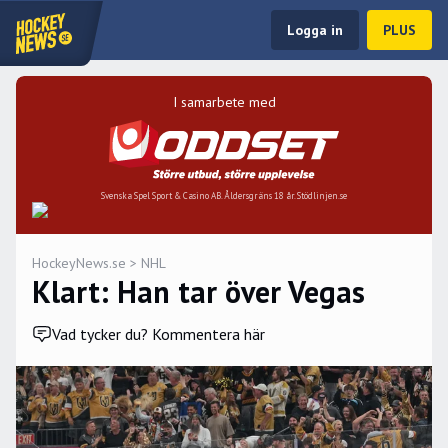
Logga in
PLUS
I samarbete med
Svenska Spel Sport & Casino AB. Åldersgräns 18 år. Stödlinjen.se
HockeyNews.se
>
NHL
Klart: Han tar över Vegas
Vad tycker du? Kommentera här