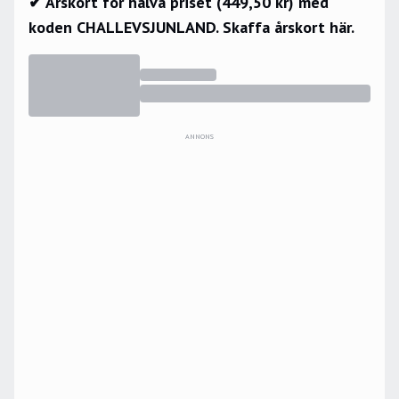
✔ Årskort för halva priset (449,50 kr) med
koden CHALLEVSJUNLAND.
Skaffa årskort här.
ANNONS