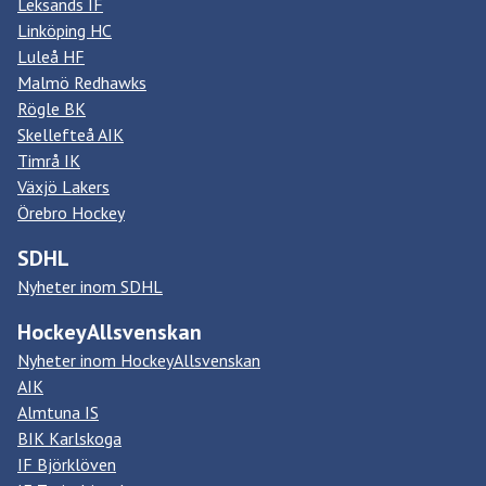
Leksands IF
Linköping HC
Luleå HF
Malmö Redhawks
Rögle BK
Skellefteå AIK
Timrå IK
Växjö Lakers
Örebro Hockey
SDHL
Nyheter inom SDHL
HockeyAllsvenskan
Nyheter inom HockeyAllsvenskan
AIK
Almtuna IS
BIK Karlskoga
IF Björklöven