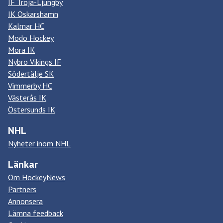
IF Troja-Ljungby
IK Oskarshamn
Kalmar HC
Modo Hockey
Mora IK
Nybro Vikings IF
Södertälje SK
Vimmerby HC
Västerås IK
Östersunds IK
NHL
Nyheter inom NHL
Länkar
Om HockeyNews
Partners
Annonsera
Lämna feedback