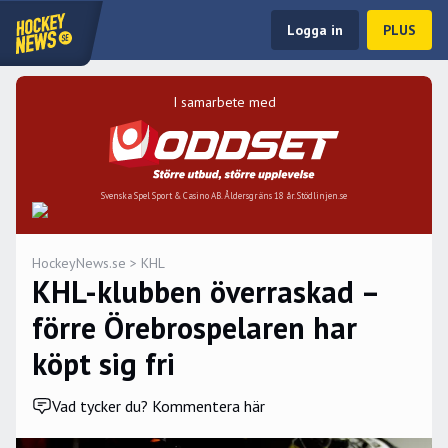
Logga in
PLUS
I samarbete med
Svenska Spel Sport & Casino AB. Åldersgräns 18 år. Stödlinjen.se
HockeyNews.se
>
KHL
KHL-klubben överraskad –
förre Örebrospelaren har
köpt sig fri
Vad tycker du? Kommentera här