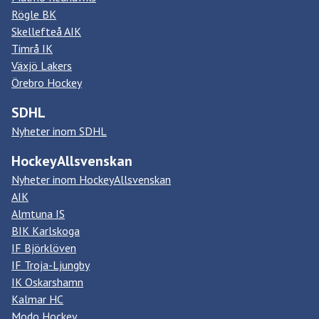
Rögle BK
Skellefteå AIK
Timrå IK
Växjö Lakers
Örebro Hockey
SDHL
Nyheter inom SDHL
HockeyAllsvenskan
Nyheter inom HockeyAllsvenskan
AIK
Almtuna IS
BIK Karlskoga
IF Björklöven
IF Troja-Ljungby
IK Oskarshamn
Kalmar HC
Modo Hockey