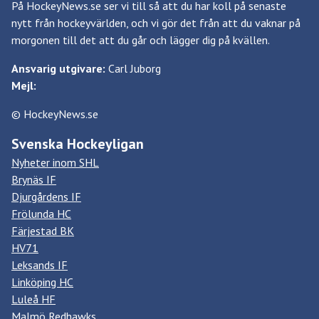
På HockeyNews.se ser vi till så att du har koll på senaste
nytt från hockeyvärlden, och vi gör det från att du vaknar på
morgonen till det att du går och lägger dig på kvällen.
Ansvarig utgivare:
Carl Juborg
Mejl:
© HockeyNews.se
Svenska Hockeyligan
Nyheter inom SHL
Brynäs IF
Djurgårdens IF
Frölunda HC
Färjestad BK
HV71
Leksands IF
Linköping HC
Luleå HF
Malmö Redhawks