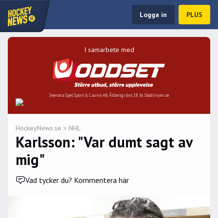
Logga in
PLUS
I samarbete med
Svenska Spel Sport & Casino AB. Åldersgräns 18 år. Stödlinjen.se
HockeyNews.se
>
NHL
Karlsson: "Var dumt sagt av
mig"
Vad tycker du? Kommentera här