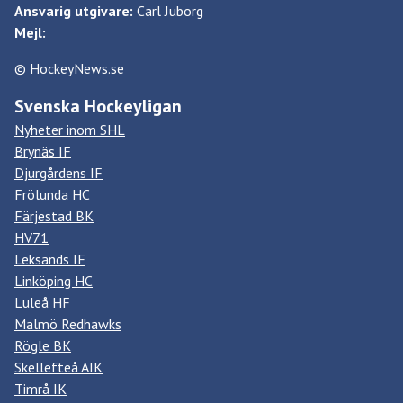
Ansvarig utgivare:
Carl Juborg
Mejl:
© HockeyNews.se
Svenska Hockeyligan
Nyheter inom SHL
Brynäs IF
Djurgårdens IF
Frölunda HC
Färjestad BK
HV71
Leksands IF
Linköping HC
Luleå HF
Malmö Redhawks
Rögle BK
Skellefteå AIK
Timrå IK