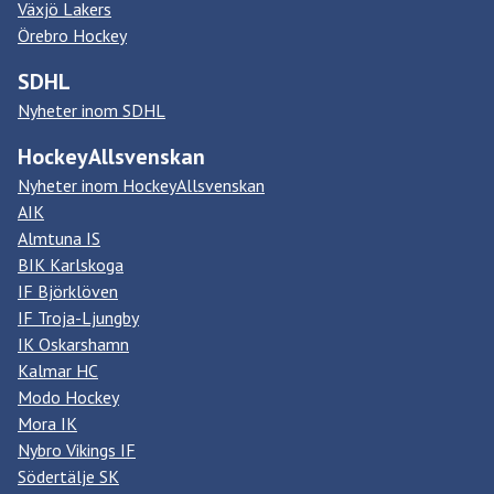
Växjö Lakers
Örebro Hockey
SDHL
Nyheter inom SDHL
HockeyAllsvenskan
Nyheter inom HockeyAllsvenskan
AIK
Almtuna IS
BIK Karlskoga
IF Björklöven
IF Troja-Ljungby
IK Oskarshamn
Kalmar HC
Modo Hockey
Mora IK
Nybro Vikings IF
Södertälje SK