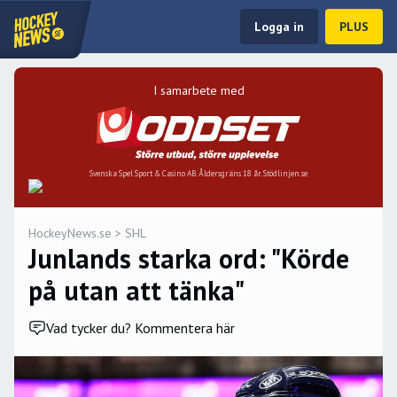
Logga in
PLUS
I samarbete med
Svenska Spel Sport & Casino AB. Åldersgräns 18 år. Stödlinjen.se
HockeyNews.se
>
SHL
Junlands starka ord: "Körde
på utan att tänka"
Vad tycker du? Kommentera här