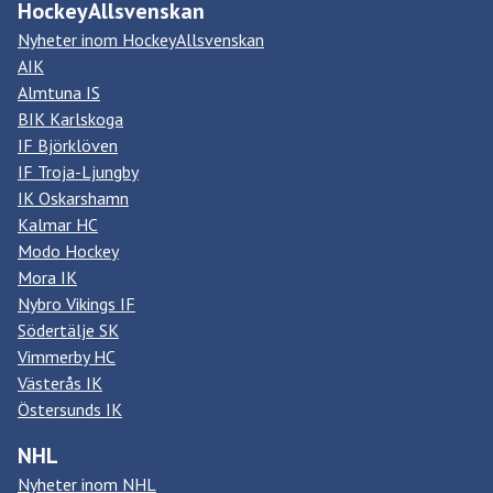
HockeyAllsvenskan
Nyheter inom HockeyAllsvenskan
AIK
Almtuna IS
BIK Karlskoga
IF Björklöven
IF Troja-Ljungby
IK Oskarshamn
Kalmar HC
Modo Hockey
Mora IK
Nybro Vikings IF
Södertälje SK
Vimmerby HC
Västerås IK
Östersunds IK
NHL
Nyheter inom NHL