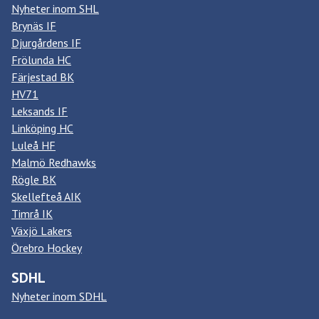
Nyheter inom SHL
Brynäs IF
Djurgårdens IF
Frölunda HC
Färjestad BK
HV71
Leksands IF
Linköping HC
Luleå HF
Malmö Redhawks
Rögle BK
Skellefteå AIK
Timrå IK
Växjö Lakers
Örebro Hockey
SDHL
Nyheter inom SDHL