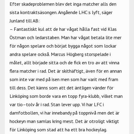
Efter skadeproblemen blev det inga matcher alls den
sista kontraktsäsongen. Angående LHC:s lyft, säger
Junland till AB:
– Fantastiskt kul att de har vågat hålla fast vid Klas
Östman och ledarstaben. Man har vågat betala lite mer
för någon spelare och börjat bygga något som lockar
andra spelare också. Marcus Högberg storspelade i
målet, allt började sitta och de fick en tro av att vinna
flera matcher i rad. Det är skithäftigt, även för en annan
som inte var med på isen men som har varit med fram
till dess. Det känns som att det äntligen vänder för
Linköping som borde vara en topp fyra-klubb, vilket man
var tio–tolv år i rad. Stan lever upp. Vi har LFC i
damfotbollen, vi har innebandy på toppnivå men det är
hockeyn man samlas kring mest. Det är otroligt viktigt
för Linköping som stad att ha ett bra hockeylag.