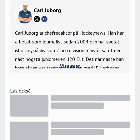
Carl Juborg
Carl Juborg är chefredaktör på Hockeynews. Han har
arbetat som journalist sedan 2004 och har spelat
ishockey på division 2 och division 3 nivå - samt den
näst högsta juniorserien; J20 Elit. Det närmaste han
Visa mer
kom eliten var träningstillfällen med IFK Arbogas
hockeyallsvenska lag i början av 2000-talet. Carl
arbetat som hockeyscout under flera år och kommer
Läs också
närmast från rollen som vd och klubbchef i
hockeyallsvenska Västerås IK.
År 2007 kom Carl Juborg till Expressen där han
bevakade sport i form av SHL, fotbollsallsvenskan,
Tre Kronor och sedermera svenska herrlandslaget
samt Premier League - i rollen som