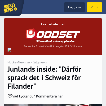
Logga in
PLUS
I samarbete med
Svenska Spel Sport & Casino AB. Åldersgräns 18 år. Stödlinjen.se
HockeyNews.se
>
Sillynews
Junlands inside: "Därför
sprack det i Schweiz för
Filander"
Vad tycker du? Kommentera här