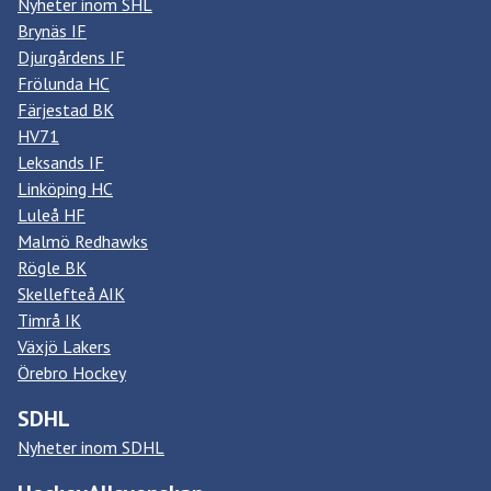
Nyheter inom SHL
Brynäs IF
Djurgårdens IF
Frölunda HC
Färjestad BK
HV71
Leksands IF
Linköping HC
Luleå HF
Malmö Redhawks
Rögle BK
Skellefteå AIK
Timrå IK
Växjö Lakers
Örebro Hockey
SDHL
Nyheter inom SDHL