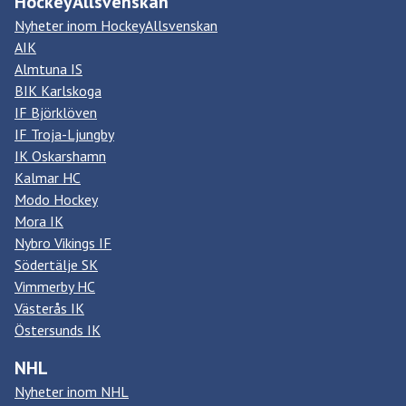
HockeyAllsvenskan
Nyheter inom HockeyAllsvenskan
AIK
Almtuna IS
BIK Karlskoga
IF Björklöven
IF Troja-Ljungby
IK Oskarshamn
Kalmar HC
Modo Hockey
Mora IK
Nybro Vikings IF
Södertälje SK
Vimmerby HC
Västerås IK
Östersunds IK
NHL
Nyheter inom NHL