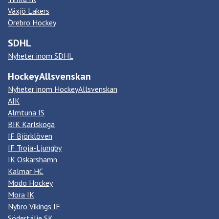
Växjö Lakers
Örebro Hockey
SDHL
Nyheter inom SDHL
HockeyAllsvenskan
Nyheter inom HockeyAllsvenskan
AIK
Almtuna IS
BIK Karlskoga
IF Björklöven
IF Troja-Ljungby
IK Oskarshamn
Kalmar HC
Modo Hockey
Mora IK
Nybro Vikings IF
Södertälje SK