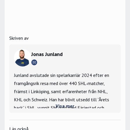
Skriven av
Jonas Junland
Junland avslutade sin spelarkarriär 2024 efter en
framgångsrik resa med över 440 SHL‑matcher,
främst i Linköping, samt erfarenheter från NHL,
KHL och Schweiz. Han har blivit utsedd till “Årets
Visa mer
back” i SHL, vunnit SM‑guld med Färjestad och
spelat för Tre Kronor i internationella turneringar.
Läs också