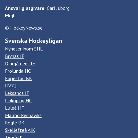
Ansvarig utgivare:
Carl Juborg
Mejl:
© HockeyNews.se
Svenska Hockeyligan
Nyheter inom SHL
Brynäs IF
Djurgårdens IF
Frölunda HC
Färjestad BK
HV71
Leksands IF
Linköping HC
Luleå HF
Malmö Redhawks
Rögle BK
Skellefteå AIK
Timrå IK