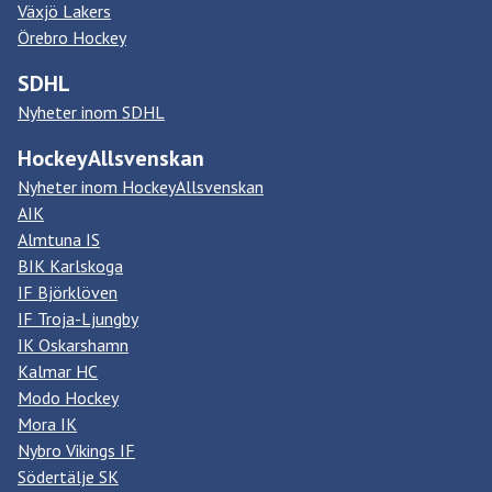
Växjö Lakers
Örebro Hockey
SDHL
Nyheter inom SDHL
HockeyAllsvenskan
Nyheter inom HockeyAllsvenskan
AIK
Almtuna IS
BIK Karlskoga
IF Björklöven
IF Troja-Ljungby
IK Oskarshamn
Kalmar HC
Modo Hockey
Mora IK
Nybro Vikings IF
Södertälje SK