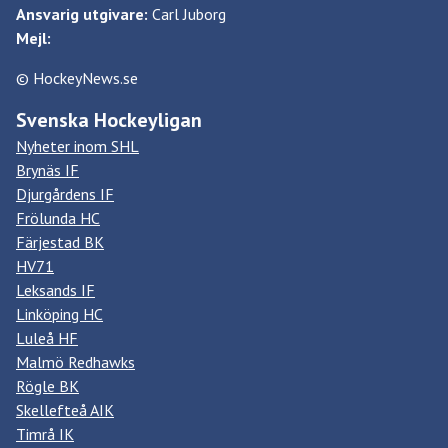
Ansvarig utgivare:
Carl Juborg
Mejl:
© HockeyNews.se
Svenska Hockeyligan
Nyheter inom SHL
Brynäs IF
Djurgårdens IF
Frölunda HC
Färjestad BK
HV71
Leksands IF
Linköping HC
Luleå HF
Malmö Redhawks
Rögle BK
Skellefteå AIK
Timrå IK