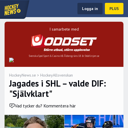
Logga in
PLUS
I samarbete med
Svenska Spel Sport & Casino AB. Åldersgräns 18 år. Stödlinjen.se
HockeyNews.se
>
HockeyAllsvenskan
Jagades i SHL – valde DIF:
"Självklart"
Vad tycker du? Kommentera här