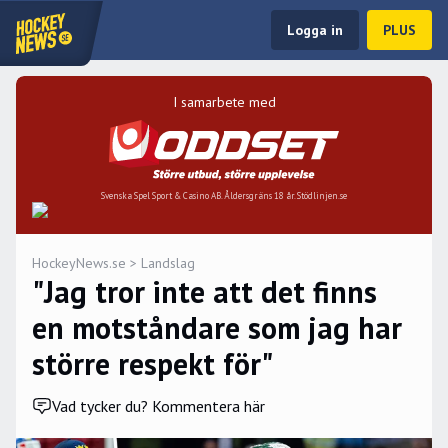
Logga in
PLUS
I samarbete med
Svenska Spel Sport & Casino AB. Åldersgräns 18 år. Stödlinjen.se
HockeyNews.se
>
Landslag
"Jag tror inte att det finns
en motståndare som jag har
större respekt för"
Vad tycker du? Kommentera här