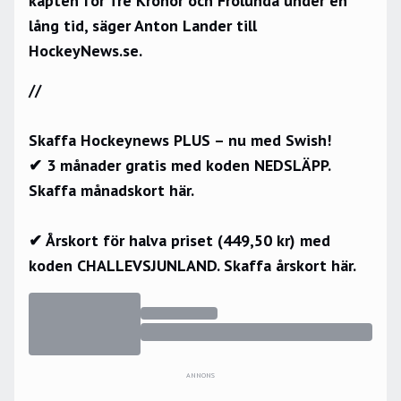
kapten för Tre Kronor och Frölunda under en
lång tid, säger Anton Lander till
HockeyNews.se.
//
Skaffa Hockeynews PLUS – nu med Swish!
✔ 3 månader gratis med koden NEDSLÄPP.
Skaffa månadskort här.
✔ Årskort för halva priset (449,50 kr) med
koden CHALLEVSJUNLAND.
Skaffa årskort här.
ANNONS