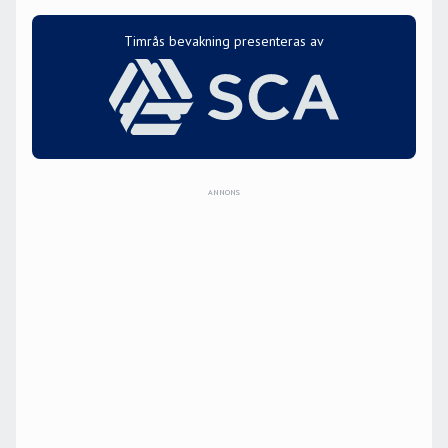
Timrås bevakning presenteras av