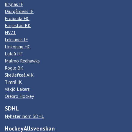
Brynäs IF
Djurgårdens IF
Frölunda HC
Färjestad BK
HV71
Leksands IF
Linköping HC
Luleå HF
Malmö Redhawks
Rögle BK
Skellefteå AIK
Timrå IK
Växjö Lakers
Örebro Hockey
SDHL
Nyheter inom SDHL
HockeyAllsvenskan