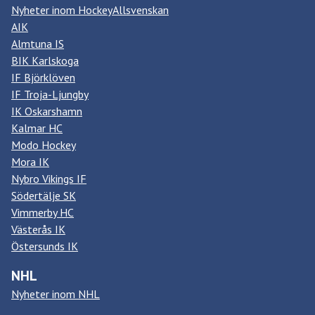
Nyheter inom HockeyAllsvenskan
AIK
Almtuna IS
BIK Karlskoga
IF Björklöven
IF Troja-Ljungby
IK Oskarshamn
Kalmar HC
Modo Hockey
Mora IK
Nybro Vikings IF
Södertälje SK
Vimmerby HC
Västerås IK
Östersunds IK
NHL
Nyheter inom NHL