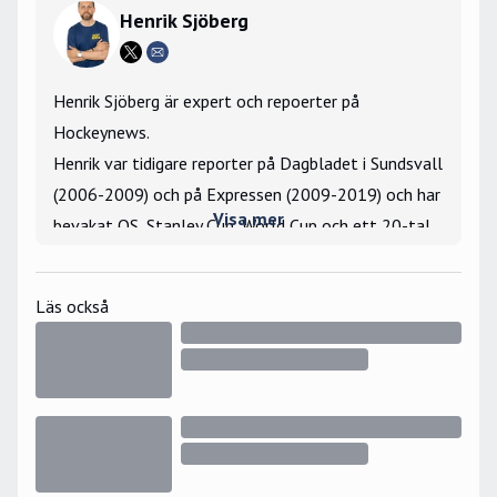
Henrik Sjöberg
Henrik Sjöberg är expert och repoerter på
Hockeynews.
Henrik var tidigare reporter på Dagbladet i Sundsvall
(2006-2009) och på Expressen (2009-2019) och har
Visa mer
bevakat OS, Stanley Cup, World Cup och ett 20-tal
VM- och JVM-turneringar som utsänd reporter.
Största hockeyminne: Har vunnit tekningar mot Igor
Läs också
Larionov under gästspelet i Hockeyettan 2006.