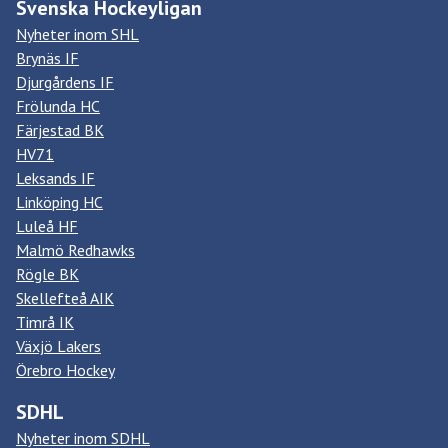
Svenska Hockeyligan
Nyheter inom SHL
Brynäs IF
Djurgårdens IF
Frölunda HC
Färjestad BK
HV71
Leksands IF
Linköping HC
Luleå HF
Malmö Redhawks
Rögle BK
Skellefteå AIK
Timrå IK
Växjö Lakers
Örebro Hockey
SDHL
Nyheter inom SDHL