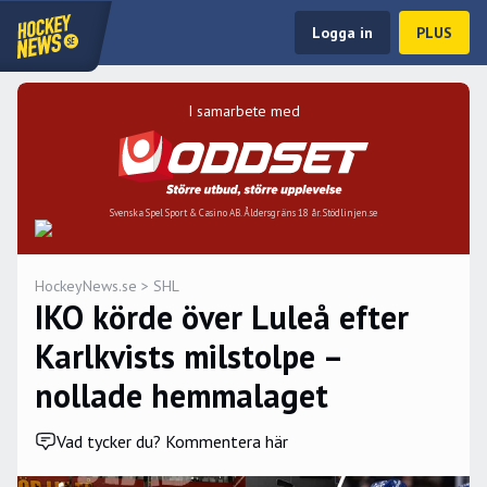
Logga in
PLUS
I samarbete med
Svenska Spel Sport & Casino AB. Åldersgräns 18 år. Stödlinjen.se
HockeyNews.se
>
SHL
IKO körde över Luleå efter
Karlkvists milstolpe –
nollade hemmalaget
Vad tycker du? Kommentera här