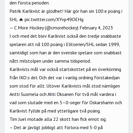
den första perioden.
Patrik Karlkvist är glödhet! Här gör han sin 100:e poäng i
SHL 🔥
pic.twitter.com/XYvp49OEHg
— C More Hockey (@cmorehockey)
February 4, 2023
I och med det blev Karlkvist också den tredje snabbaste
spelaren att nå 100 poäng i Elitserien/SHL sedan 1999,
samtidigt som han är den svenske spelare som snabbast
nått milstolpen under samma tidsperiod.
Karlkvists mål var också startskottet på en överkörning
från IKO:s del. Och det var i vanlig ordning förstakedjan
som stod för allt. Utöver Karlkvists mål stod nämligen
Antti Suomela och Ahti Oksanen för två mål vardera i
vad som slutade med en 5–0-seger för Oskarshamn och
Karlkvist fyllde på med ytterligare två poäng.
Tim Juel motade alla 22 skott han fick emot sig.
– Det är jävligt jobbigt att förlora med 5-0 på