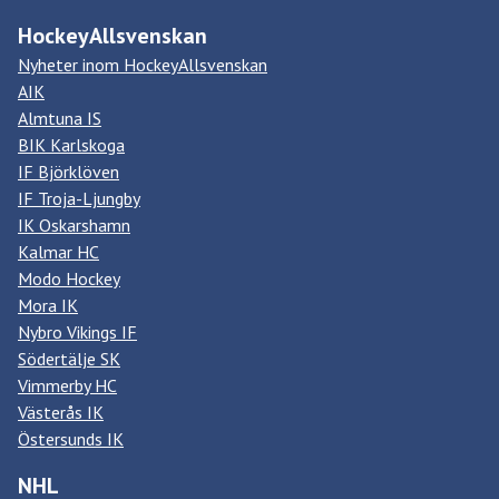
HockeyAllsvenskan
Nyheter inom HockeyAllsvenskan
AIK
Almtuna IS
BIK Karlskoga
IF Björklöven
IF Troja-Ljungby
IK Oskarshamn
Kalmar HC
Modo Hockey
Mora IK
Nybro Vikings IF
Södertälje SK
Vimmerby HC
Västerås IK
Östersunds IK
NHL