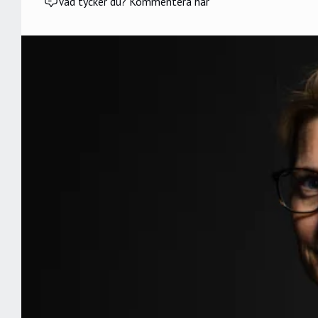
Vad tycker du? Kommentera här