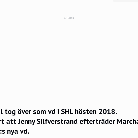
ANNONS
l tog över som vd i SHL hösten 2018.
rt att Jenny Silfverstrand efterträder March
:s nya vd.