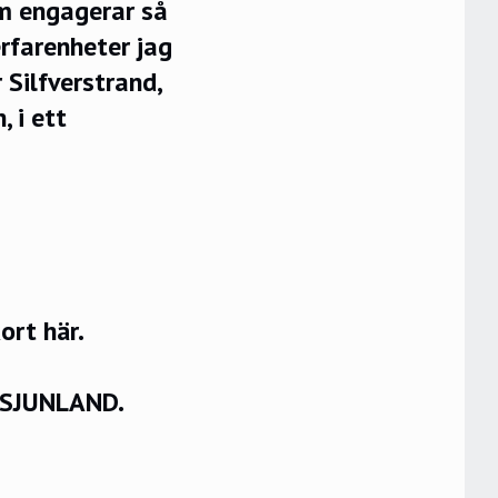
om engagerar så
rfarenheter jag
 Silfverstrand,
 i ett
rt här.
VSJUNLAND.