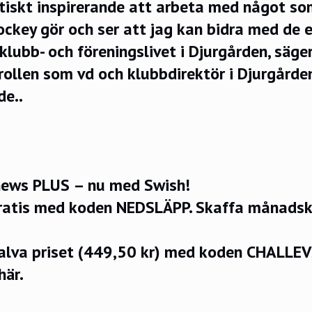
stiskt inspirerande att arbeta med något s
key gör och ser att jag kan bidra med de e
klubb- och föreningslivet i Djurgården, säger
ollen som vd och klubbdirektör i Djurgården,
e..
ews PLUS – nu med Swish!
ratis med koden NEDSLÄPP.
Skaffa månadsko
halva priset (449,50 kr) med koden CHALLE
här.