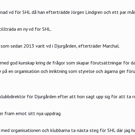
rdnad vd för SHL då han efterträdde Jörgen Lindgren och ett par m
llträda en ny vd för SHL.
 som sedan 2013 varit vd i Djurgården, efterträder Marchal.
h med god kunskap kring de frågor som skapar förutsättningar för
 på en organisation och inriktning som styrelse och ägarna ger föru
klubbdirektör för Djurgården efter att hon sagt upp sig för att ta 
er fram emot sitt nya uppdrag.
med organisationen och klubbarna ta nästa steg för SHL där jag ho