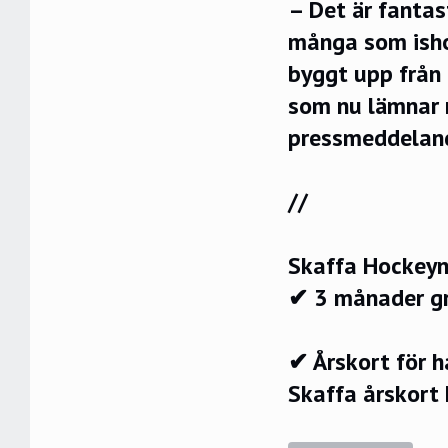
– Det är fanta
många som ishoc
byggt upp från 
som nu lämnar r
pressmeddeland
//
Skaffa Hockeyn
✔ 3 månader g
✔ Årskort för 
Skaffa årskort 