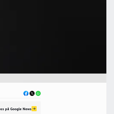
oss
på Google News