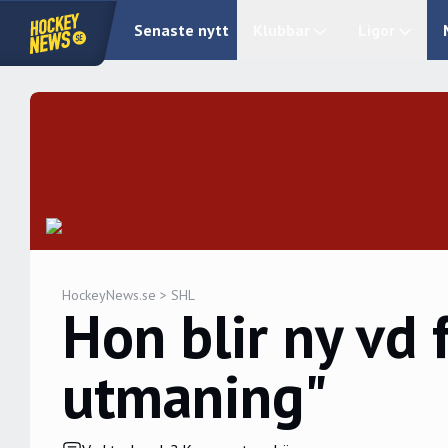
Senaste nytt
Klubbar
Ligor
HockeyNews.se
>
SHL
Hon blir ny vd
utmaning"