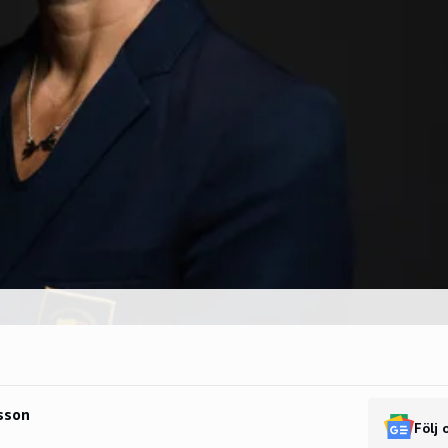
sson
Följ 