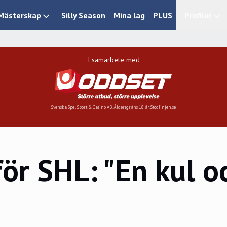
Mästerskap
Silly Season
Mina lag
PLUS
Profiler
I samarbete med
Svenska Spel Sport & Casino AB. Åldersgräns 18 år. Stödlinjen.se
 för SHL: "En kul 