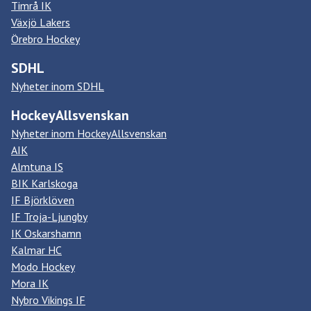
Timrå IK
Växjö Lakers
Örebro Hockey
SDHL
Nyheter inom SDHL
HockeyAllsvenskan
Nyheter inom HockeyAllsvenskan
AIK
Almtuna IS
BIK Karlskoga
IF Björklöven
IF Troja-Ljungby
IK Oskarshamn
Kalmar HC
Modo Hockey
Mora IK
Nybro Vikings IF