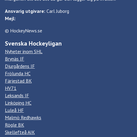
Ansvarig utgivare:
Carl Juborg
Mejl:
© HockeyNews.se
Svenska Hockeyligan
Nyheter inom SHL
Brynäs IF
Djurgårdens IF
Frölunda HC
Färjestad BK
HV71
Leksands IF
Linköping HC
Luleå HF
Malmö Redhawks
Rögle BK
Skellefteå AIK