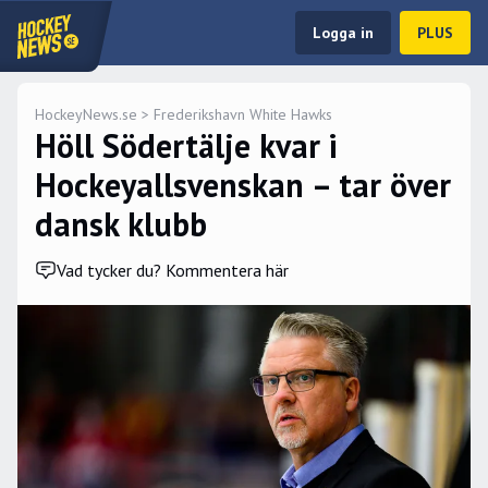
Logga in
PLUS
HockeyNews.se
>
Frederikshavn White Hawks
Höll Södertälje kvar i
Hockeyallsvenskan – tar över
dansk klubb
Vad tycker du? Kommentera här